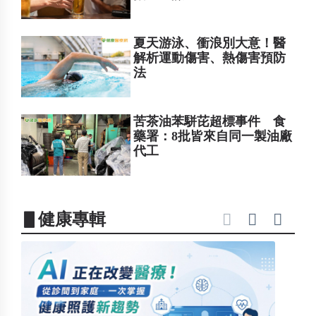
夏天游泳、衝浪別大意！醫
解析運動傷害、熱傷害預防
法
苦茶油苯駢芘超標事件 食
藥署：8批皆來自同一製油廠
代工
▋健康專輯