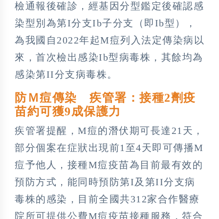
檢通報後確診，經基因分型鑑定後確認感
染型別為第I分支Ib子分支（即Ib型），
為我國自2022年起M痘列入法定傳染病以
來，首次檢出感染Ib型病毒株，其餘均為
感染第II分支病毒株。
防Ｍ痘傳染 疾管署：接種2劑疫
苗約可獲9成保護力
疾管署提醒，M痘的潛伏期可長達21天，
部分個案在症狀出現前1至4天即可傳播M
痘予他人，接種M痘疫苗為目前最有效的
預防方式，能同時預防第I及第II分支病
毒株的感染，目前全國共312家合作醫療
院所可提供公費M痘疫苗接種服務，符合