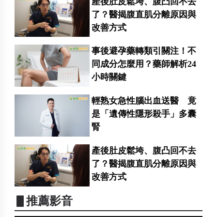
產後肚皮鬆垮、腹凸回不去
了？醫揭腹直肌分離原因與
改善方式
事後避孕藥轉類引關注！不
同成分怎麼用？藥師解析24
小時關鍵
輕熟女急性腦出血送醫 竟
是「遺傳性隱形殺手」多囊
腎
產後肚皮鬆垮、腹凸回不去
了？醫揭腹直肌分離原因與
改善方式
▋推薦影音