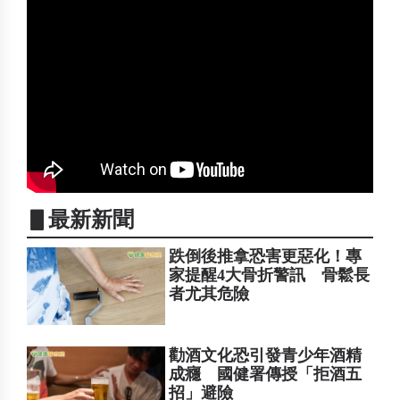
▋最新新聞
跌倒後推拿恐害更惡化！專
家提醒4大骨折警訊 骨鬆長
者尤其危險
勸酒文化恐引發青少年酒精
成癮 國健署傳授「拒酒五
招」避險