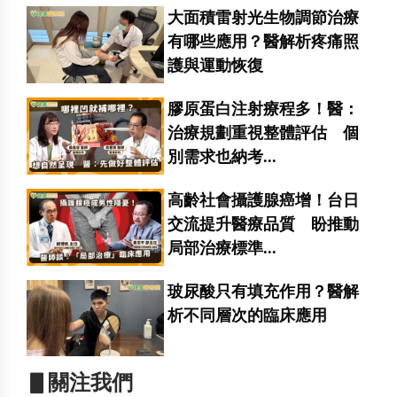
大面積雷射光生物調節治療
有哪些應用？醫解析疼痛照
護與運動恢復
膠原蛋白注射療程多！醫：
治療規劃重視整體評估 個
別需求也納考...
高齡社會攝護腺癌增！台日
交流提升醫療品質 盼推動
局部治療標準...
玻尿酸只有填充作用？醫解
析不同層次的臨床應用
▋關注我們