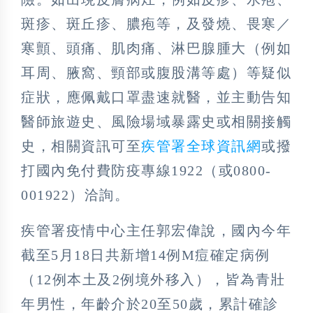
斑疹、斑丘疹、膿疱等，及發燒、畏寒／
寒顫、頭痛、肌肉痛、淋巴腺腫大（例如
耳周、腋窩、頸部或腹股溝等處）等疑似
症狀，應佩戴口罩盡速就醫，並主動告知
醫師旅遊史、風險場域暴露史或相關接觸
史，相關資訊可至
疾管署全球資訊網
或撥
打國內免付費防疫專線1922（或0800-
001922）洽詢。
疾管署疫情中心主任郭宏偉說，國內今年
截至5月18日共新增14例M痘確定病例
（12例本土及2例境外移入），皆為青壯
年男性，年齡介於20至50歲，累計確診