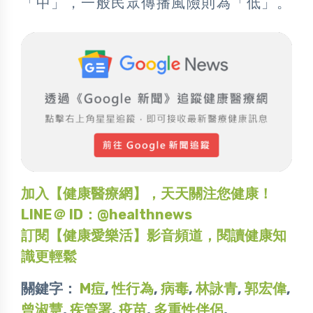
「中」，一般民眾傳播風險則為「低」。
加入【健康醫療網】，天天關注您健康！
LINE＠ ID：@healthnews
訂閱【健康愛樂活】影音頻道，閱讀健康知
識更輕鬆
關鍵字：
M痘
,
性行為
,
病毒
,
林詠青
,
郭宏偉
,
曾淑慧
,
疾管署
,
疫苗
,
多重性伴侶
,