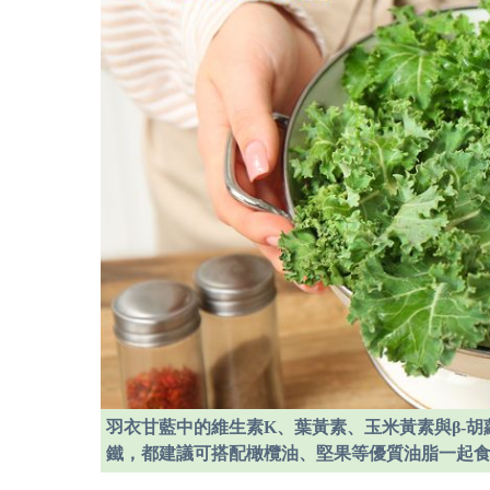
羽衣甘藍中的維生素K、葉黃素、玉米黃素與β-
鐵，都建議可搭配橄欖油、堅果等優質油脂一起