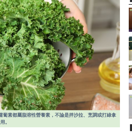
胡蘿蔔素都屬脂溶性營養素，不論是拌沙拉、烹調或打綠拿
食用。