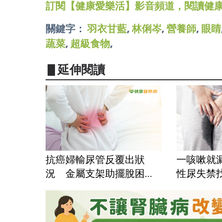
訂閱【健康愛樂活】影音頻道，閱讀健
關鍵字：
羽衣甘藍
,
林俐岑
,
營養師
,
眼睛
蔬菜
,
超級食物
,
▋延伸閱讀
抗癌婦輸尿管反覆出狀
一咳嗽就
況 金屬支架助擺脫困...
性尿失禁找