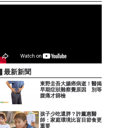
▋最新新聞
東野圭吾大腸癌病逝！醫揭
早期症狀難察覺原因 別等
腹痛才篩檢
孩子少吃還胖？許薰惠醫
師：家庭環境比盲目節食更
重要