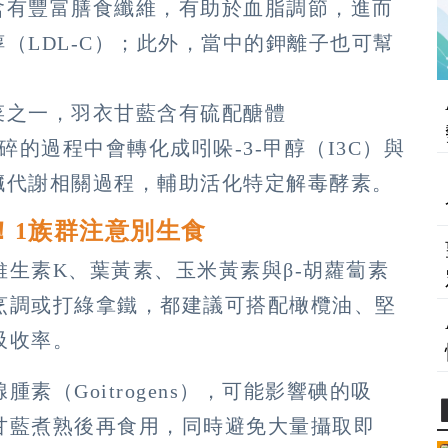
含有豐富膳食纖維，有助於血脂調節，進而
（LDL-C）；此外，當中的鉀離子也可幫
菜之一，羽衣甘藍含有硫配醣體
嚼或切碎的過程中會轉化成吲哚-3-甲醇（I3C）與
臟代謝相關過程，輔助活化特定解毒酵素。
！1族群注意別生食
生素K、葉黃素、玉米黃素與β-胡蘿蔔素
烹調或打綠拿鐵，都建議可搭配橄欖油、堅
吸收率。
（Goitrogens），可能影響碘的吸
甘藍煮熟後再食用，同時避免大量攝取即