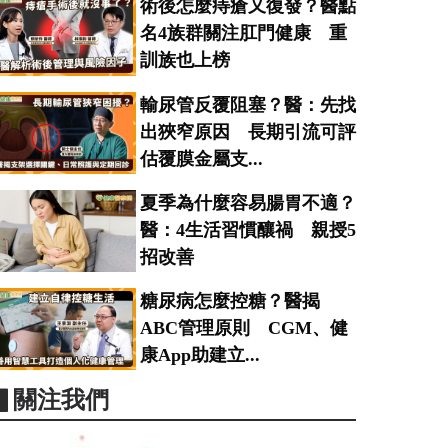
術後怎麼痔瘡又復發？醫點
名4族群關注肛門健康 重
訓族也上榜
輸尿管反覆阻塞？醫：先找
出狹窄原因 長期引流可評
估覆膜金屬支...
夏季為什麼容易腸胃不適？
醫：4生活習慣釀禍 親授5
招改善
糖尿病怎麼控糖？醫揭
ABC管理原則 CGM、健
康App助建立...
▋關注我們