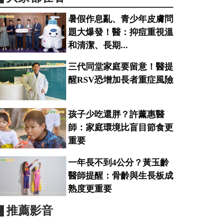
暑假作息亂、青少年皮膚問
題大爆發！醫：抑痘重視溫
和清潔、長期...
三代同堂家庭要留意！醫提
醒RSV恐增加長者重症風險
孩子少吃還胖？許薰惠醫
師：家庭環境比盲目節食更
重要
一年長不到4公分？黃玉齡
醫師提醒：骨齡與生長板成
熟度更重要
▋推薦影音