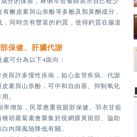
養成分的保留，林俐岑營養師表示自己較少
含有槲皮素與山奈酚等多酚及類黃酮成分，
低，同時含有豐富的鈣質，使得鈣質在腸道
眼部保健、肝臟代謝
益處可分為以下4面向：
發炎與許多慢性疾病，如心血管疾病、代謝
槲皮素與山奈酚，可中和自由基、抑制氧化
作用。
頻率增加，民眾應重視眼部保健。羽衣甘藍
兩種胡蘿蔔素會聚集於視網膜黃斑部、協助
和白內障風險降低有關。