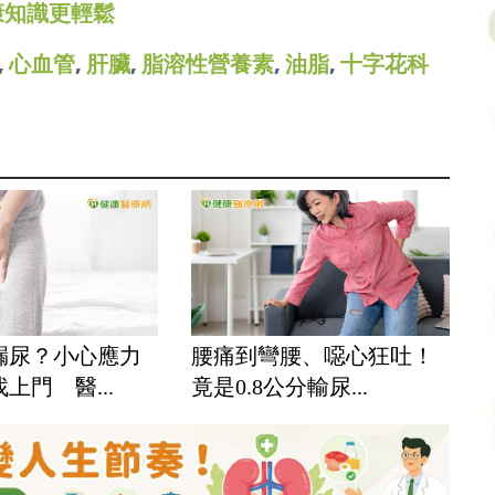
康知識更輕鬆
,
心血管
,
肝臟
,
脂溶性營養素
,
油脂
,
十字花科
漏尿？小心應力
腰痛到彎腰、噁心狂吐！
上門 醫...
竟是0.8公分輸尿...