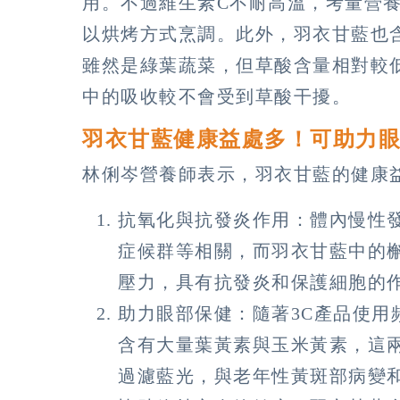
用。不過維生素C不耐高溫，考量營
以烘烤方式烹調。此外，羽衣甘藍也
雖然是綠葉蔬菜，但草酸含量相對較
中的吸收較不會受到草酸干擾。
羽衣甘藍健康益處多！可助力
林俐岑營養師表示，羽衣甘藍的健康
抗氧化與抗發炎作用：體內慢性
症候群等相關，而羽衣甘藍中的
壓力，具有抗發炎和保護細胞的
助力眼部保健：隨著3C產品使用
含有大量葉黃素與玉米黃素，這
過濾藍光，與老年性黃斑部病變