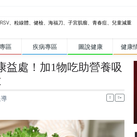
RSV
、
粒線體
、
健檢
、
海福刀
、
子宮肌瘤
、
青春痘
、
兒童減重
專區
疾病專區
圖說健康
健康
康益處！加1物吃助營養吸
意
報導
+