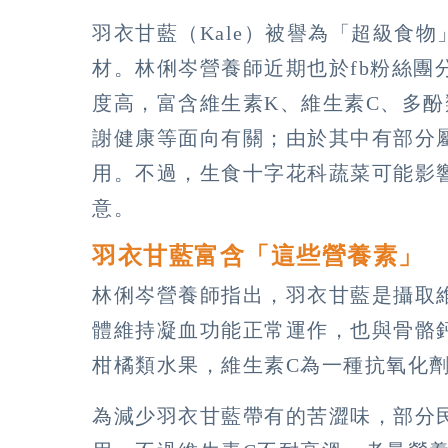
羽衣甘藍（Kale）被譽為「超級食
材。林俐岑營養師近期也於fb粉絲團
度高，富含維生素K、維生素C、多
謝健康等面向有關；由於其中有部分
用。不過，生食十字花科蔬菜可能影
意。
羽衣甘藍富含「這些營養素」 
林俐岑營養師指出，羽衣甘藍是攝取
體維持凝血功能正常運作，也與骨骼
柑橘類水果，維生素C為一種抗氧化
為減少羽衣甘藍帶有的苦澀味，部分