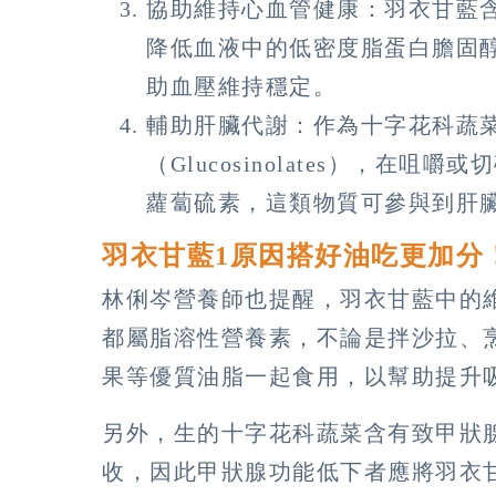
協助維持心血管健康：羽衣甘藍
降低血液中的低密度脂蛋白膽固醇
助血壓維持穩定。
輔助肝臟代謝：作為十字花科蔬
（Glucosinolates），在咀
蘿蔔硫素，這類物質可參與到肝
羽衣甘藍1原因搭好油吃更加分
林俐岑營養師也提醒，羽衣甘藍中的維
都屬脂溶性營養素，不論是拌沙拉、
果等優質油脂一起食用，以幫助提升
另外，生的十字花科蔬菜含有致甲狀腺腫素
收，因此甲狀腺功能低下者應將羽衣