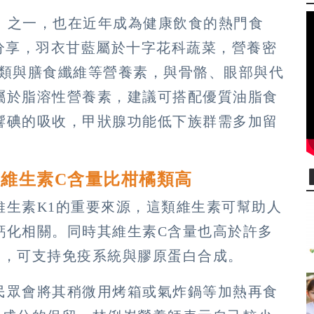
物」之一，也在近年成為健康飲食的熱門食
分享，羽衣甘藍屬於十字花科蔬菜，營養密
酚類與膳食纖維等營養素，與骨骼、眼部與代
屬於脂溶性營養素，建議可搭配優質油脂食
響碘的吸收，甲狀腺功能低下族群需多加留
維生素C含量比柑橘類高
維生素K1的重要來源，這類維生素可幫助人
鈣化相關。同時其維生素C含量也高於許多
劑，可支持免疫系統與膠原蛋白合成。
民眾會將其稍微用烤箱或氣炸鍋等加熱再食