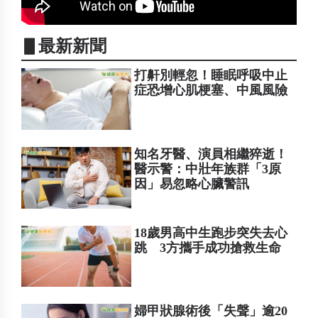
▋最新新聞
打鼾別輕忽！睡眠呼吸中止
症恐增心肌梗塞、中風風險
知名牙醫、演員相繼猝逝！
醫示警：中壯年族群「3原
因」易忽略心臟警訊
18歲男高中生跑步突失去心
跳 3方攜手成功搶救生命
婦甲狀腺術後「失聲」逾20