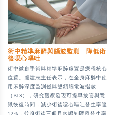
術中精準麻醉與腦波監測 降低術
後噁心嘔吐
術中微創手術與精準麻醉處置是療程核心
位置。盧建志主任表示，在全身麻醉中使
用麻醉深度監測儀與雙頻腦電波指數
（BIS），研究觀察發現可提早拔管與意
識恢復時間，減少術後噁心嘔吐發生率達
12%，並將術後三個月內認知障礙發生率