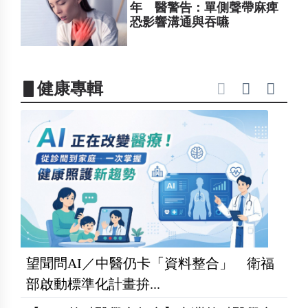
年 醫警告：單側聲帶麻痺
恐影響溝通與吞嚥
▋健康專輯
望聞問AI／中醫仍卡「資料整合」 衛福
部啟動標準化計畫拚...