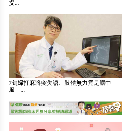
提...
7旬婦打麻將突失語、肢體無力竟是腦中
風 ...