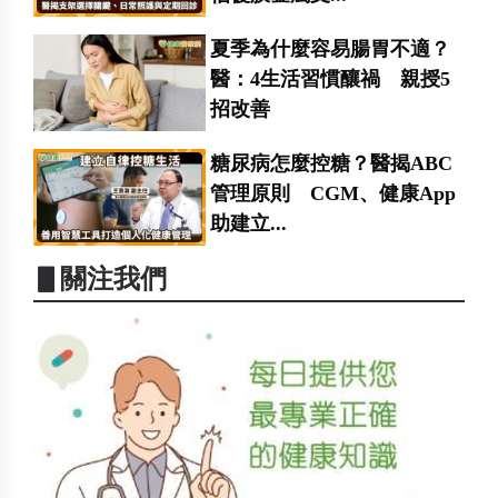
夏季為什麼容易腸胃不適？
醫：4生活習慣釀禍 親授5
招改善
糖尿病怎麼控糖？醫揭ABC
管理原則 CGM、健康App
助建立...
▋關注我們