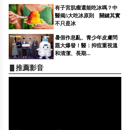
有子宮肌瘤還能吃冰嗎？中
醫揭5大吃冰原則 關鍵其實
不只是冰
暑假作息亂、青少年皮膚問
題大爆發！醫：抑痘重視溫
和清潔、長期...
▋推薦影音