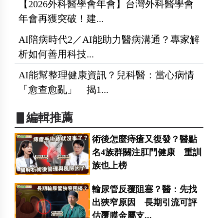
【2026外科醫學會年會】台灣外科醫學會
年會再獲突破！建...
AI陪病時代2／AI能助力醫病溝通？專家解
析如何善用科技...
AI能幫整理健康資訊？兒科醫：當心病情
「愈查愈亂」 揭1...
▋編輯推薦
術後怎麼痔瘡又復發？醫點
名4族群關注肛門健康 重訓
族也上榜
輸尿管反覆阻塞？醫：先找
出狹窄原因 長期引流可評
估覆膜金屬支...