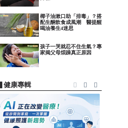
椰子油漱口助「排毒」？搭
配生酮飲食成風潮 醫提醒
喝油養生4迷思
孩子一哭就忍不住生氣？專
家揭父母煩躁真正原因
▋健康專輯