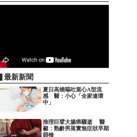
▋最新新聞
夏日高燒嘔吐當心A型流
感 醫：小心「全家連環
中」
推理巨擘大腸癌驟逝 醫
籲：熟齡男落實無症狀早期
篩檢