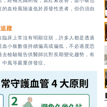
血，經補充鐵劑後，血紅素改善，血小板也
症的血栓風險遠低於原發性患者，但仍須由
科追蹤
在臨床上常沒有明顯症狀，許多人都是透過
現血小板數值持續偏高或偏低，不必過度恐
過去檢驗報告供醫師比對長期變化趨勢，有
、中風等嚴重併發症。