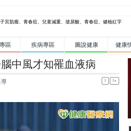
子宮肌瘤
、
青春痘
、
兒童減重
、
玻尿酸
、
青春痘
、
健檢紅字
專區
疾病專區
圖說健康
健康
子腦中風才知罹血液病
報導
+