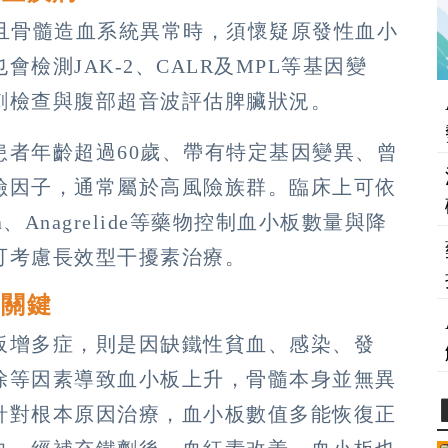
萬且骨髓造血系統異常時，須懷疑原發性血小
檢測JAK-2、CALR及MPL等基因變
刺檢查與腹部超音波評估脾臟狀況。
患者年齡超過60歲、帶有特定基因變異、曾
險因子，通常屬於高風險族群。臨床上可依
a、Anagrelide等藥物控制血小板數量與降
可考慮長效型干擾素治療。
是關鍵
板增多症，則是因缺鐵性貧血、感染、發
除等因素導致血小板上升，骨髓本身並無異
針對根本原因治療，血小板數值多能恢復正