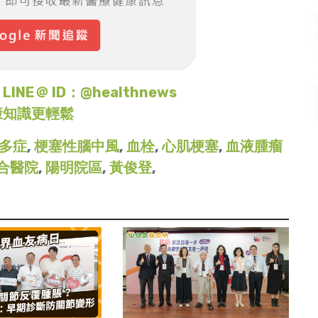
＠ ID：@healthnews
康知識更輕鬆
多症
,
梗塞性腦中風
,
血栓
,
心肌梗塞
,
血液腫瘤
合醫院
,
陽明院區
,
黃俊登
,