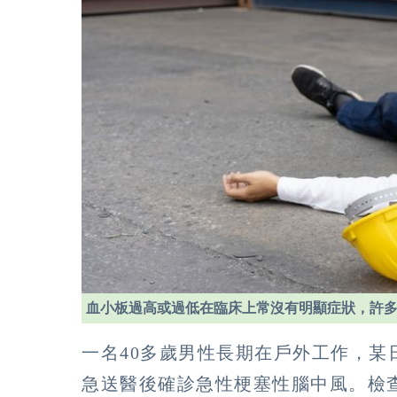
血小板過高或過低在臨床上常沒有明顯症狀，許
一名40多歲男性長期在戶外工作，
急送醫後確診急性梗塞性腦中風。檢