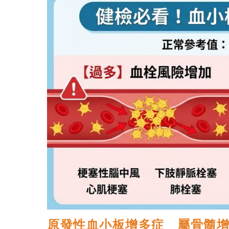
原發性血小板增多症 屬骨髓