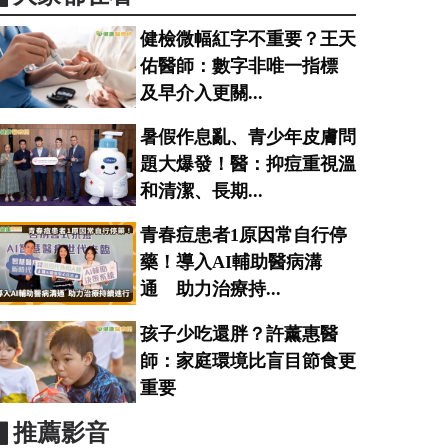
健檢微幅紅字不重要？王天
佑醫師：數字非唯一指標
及早介入更關...
暑假作息亂、青少年皮膚問
題大爆發！醫：抑痘重視溫
和清潔、長期...
青春痘患者1原因常自行停
藥！導入AI輔助醫病溝
通 助力治療持...
孩子少吃還胖？許薰惠醫
師：家庭環境比盲目節食更
重要
▋推薦影音