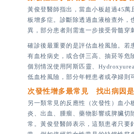
黃俊登醫師指出，當血小板超過45
板增多症。診斷除透過血液檢查外，也會
異，部分患者則需進一步接受骨髓穿
確診後最重要的是評估血栓風險。若
有血栓病史，或合併三高、抽菸等危
個別情況使用阿斯匹靈、Hydroxyure
低血栓風險，部分年輕患者或孕婦則
次發性增多最常見 找出病因
另一類常見的反應性（次發性）血小
炎、出血、腫瘤、藥物影響或脾臟切
常。黃俊登醫師表示，這類患者只要