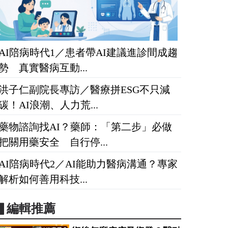
AI陪病時代1／患者帶AI建議進診間成趨
勢 真實醫病互動...
洪子仁副院長專訪／醫療拼ESG不只減
碳！AI浪潮、人力荒...
藥物諮詢找AI？藥師：「第二步」必做
把關用藥安全 自行停...
AI陪病時代2／AI能助力醫病溝通？專家
解析如何善用科技...
▋編輯推薦