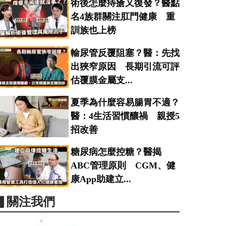
術後怎麼痔瘡又復發？醫點
名4族群關注肛門健康 重
訓族也上榜
輸尿管反覆阻塞？醫：先找
出狹窄原因 長期引流可評
估覆膜金屬支...
夏季為什麼容易腸胃不適？
醫：4生活習慣釀禍 親授5
招改善
糖尿病怎麼控糖？醫揭
ABC管理原則 CGM、健
康App助建立...
▋關注我們