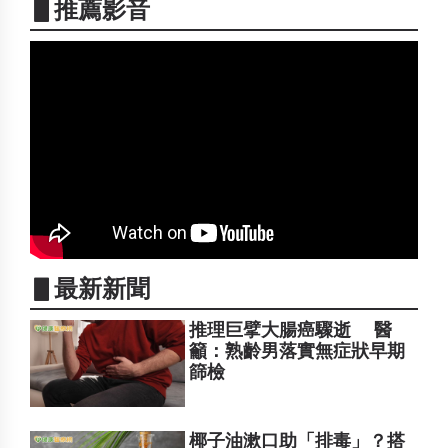
▋推薦影音
▋最新新聞
推理巨擘大腸癌驟逝 醫
籲：熟齡男落實無症狀早期
篩檢
椰子油漱口助「排毒」？搭