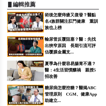
▋編輯推薦
術後怎麼痔瘡又復發？醫點
名4族群關注肛門健康 重訓
族也上榜
輸尿管反覆阻塞？醫：先找
出狹窄原因 長期引流可評
估覆膜金屬支...
夏季為什麼容易腸胃不適？
醫：4生活習慣釀禍 親授5
招改善
糖尿病怎麼控糖？醫揭ABC
管理原則 CGM、健康App
助建立...