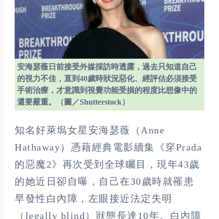
安海瑟薇日前接受外媒採訪時透露，過去只知道自己
的視力不佳，直到40歲時狀況惡化、經評估必須接受
手術治療，才意識到視覺功能受損的程度比想像中的
還要嚴重。（圖／Shutterstock）
知名好萊塢女星安海瑟薇（Anne
Hathaway）憑藉經典電影續集《穿Prada
的惡魔2》再次受到全球矚目，現年43歲
的她近日卻自曝，自己在30歲時就罹患
早發性白內障，左眼接近法定失明
（legally blind）狀態長達10年。白內障