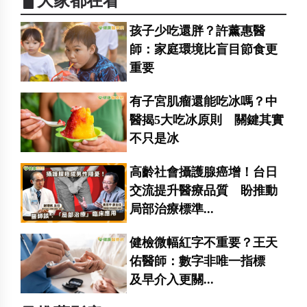
▋大家都在看
孩子少吃還胖？許薰惠醫
師：家庭環境比盲目節食更
重要
有子宮肌瘤還能吃冰嗎？中
醫揭5大吃冰原則 關鍵其實
不只是冰
高齡社會攝護腺癌增！台日
交流提升醫療品質 盼推動
局部治療標準...
健檢微幅紅字不重要？王天
佑醫師：數字非唯一指標
及早介入更關...