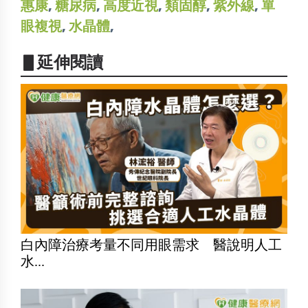
惠康
,
糖尿病
,
高度近視
,
類固醇
,
紫外線
,
單
眼複視
,
水晶體
,
▋延伸閱讀
白內障治療考量不同用眼需求 醫說明人工
水...