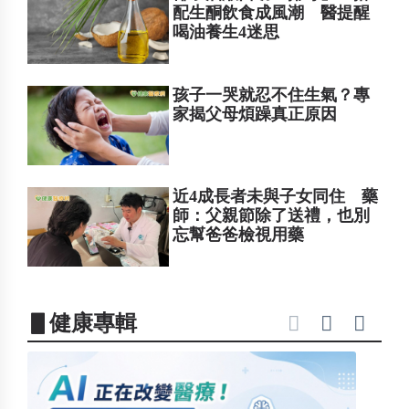
配生酮飲食成風潮 醫提醒
喝油養生4迷思
孩子一哭就忍不住生氣？專
家揭父母煩躁真正原因
近4成長者未與子女同住 藥
師：父親節除了送禮，也別
忘幫爸爸檢視用藥
▋健康專輯