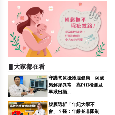
▋大家都在看
守護爸爸攝護腺健康 60歲
男解尿異常 靠PHI檢測及
早揪出攝...
腹膜透析「年紀大學不
會」？醫：年齡並非限制