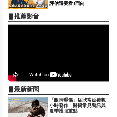
評估還要看3面向
▋推薦影音
▋最新新聞
「眼睛曬傷」症狀常延後數
小時發作 醫揭常見警訊與
夏季護眼重點