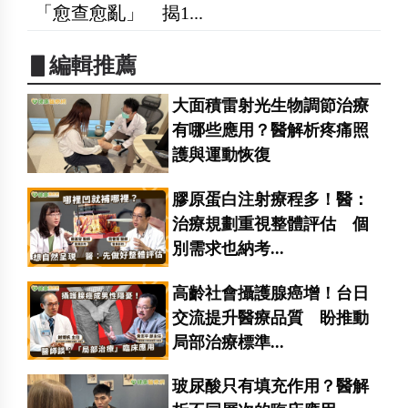
「愈查愈亂」 揭1...
▋編輯推薦
大面積雷射光生物調節治療
有哪些應用？醫解析疼痛照
護與運動恢復
膠原蛋白注射療程多！醫：
治療規劃重視整體評估 個
別需求也納考...
高齡社會攝護腺癌增！台日
交流提升醫療品質 盼推動
局部治療標準...
玻尿酸只有填充作用？醫解