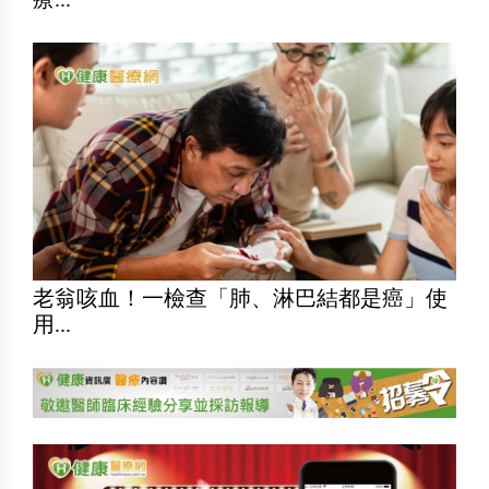
老翁咳血！一檢查「肺、淋巴結都是癌」使
用...