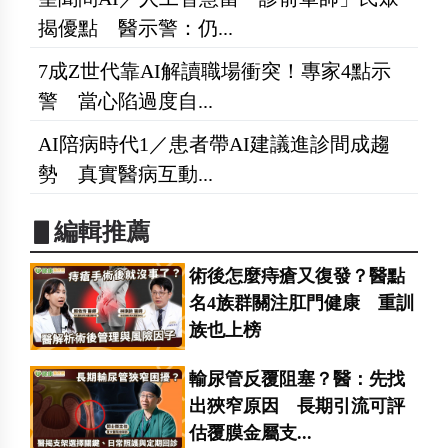
揭優點 醫示警：仍...
7成Z世代靠AI解讀職場衝突！專家4點示
警 當心陷過度自...
AI陪病時代1／患者帶AI建議進診間成趨
勢 真實醫病互動...
▋編輯推薦
術後怎麼痔瘡又復發？醫點
名4族群關注肛門健康 重訓
族也上榜
輸尿管反覆阻塞？醫：先找
出狹窄原因 長期引流可評
估覆膜金屬支...