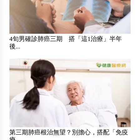
4旬男確診肺癌三期 搭「這1治療」半年
後...
第三期肺癌根治無望？別擔心，搭配「免疫
療...