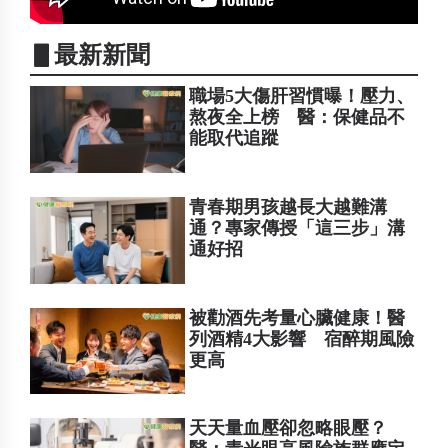
▋最新新聞
職場5大傷肝習慣曝！壓力、
熬夜全上榜 醫：保健品不
能取代追蹤
青春期男孩越長大越難溝
通？專家傳授「這三步」溝
通好招
被勸酒先考量心臟健康！醫
列酒精4大影響 宿醉期風險
更高
天天量血壓卻忽略眼壓？