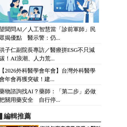
望聞問AI／人工智慧當「診前軍師」民
眾揭優點 醫示警：仍...
洪子仁副院長專訪／醫療拼ESG不只減
碳！AI浪潮、人力荒...
【2026外科醫學會年會】台灣外科醫學
會年會再獲突破！建...
藥物諮詢找AI？藥師：「第二步」必做
把關用藥安全 自行停...
▋編輯推薦