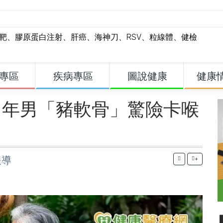
標靶
、
膠原蛋白注射
、
肝癌
、
海神刀
、
RSV
、
粒線體
、
健檢
專區
疾病專區
圖說健康
健康
中年男「豬軟骨」驚險卡喉
報導
+