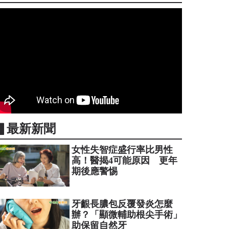
▋最新新聞
女性失智症盛行率比男性
高！醫揭4可能原因 更年
期後應警惕
牙齦長膿包反覆發炎怎麼
辦？「顯微輔助根尖手術」
助保留自然牙