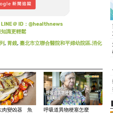
＠ ID：@healthnews
康知識更輕鬆
列
,
胃鏡
,
臺北市立聯合醫院和平婦幼院區.消化
大肉變凶器 魚
呼吸道異物梗塞怎麼