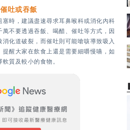
可催吐或吞飯
阻塞時，建議盡速尋求耳鼻喉科或消化內科
千萬不要透過吞飯、喝醋、催吐等方式，因
致消化道破裂，而催吐則可能嗆咳導致吸入
，提醒大家在飲食上還是需要細嚼慢嚥，如
擇軟質及較小的食物。