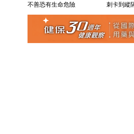
不善恐有生命危險
刺卡到縱隔