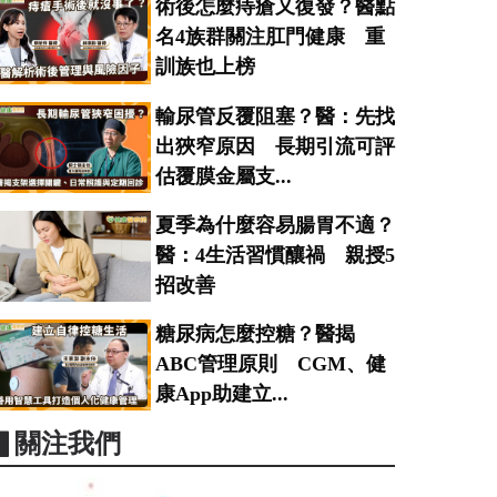
術後怎麼痔瘡又復發？醫點
名4族群關注肛門健康 重
訓族也上榜
輸尿管反覆阻塞？醫：先找
出狹窄原因 長期引流可評
估覆膜金屬支...
夏季為什麼容易腸胃不適？
醫：4生活習慣釀禍 親授5
招改善
糖尿病怎麼控糖？醫揭
ABC管理原則 CGM、健
康App助建立...
▋關注我們