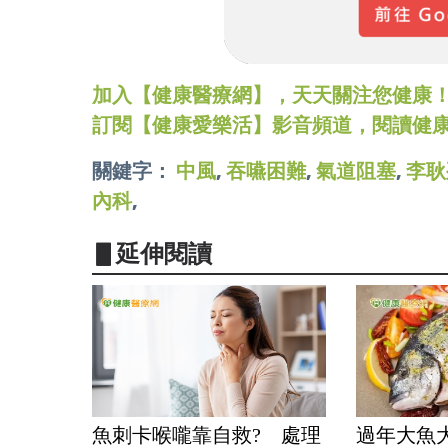
加入【健康醫療網】，天天關注您健康！LINE
訂閱【健康愛樂活】影音頻道，閱讀健
關鍵字：
中風
,
吞嚥困難
,
氣道阻塞
,
李耿
內科
,
▋延伸閱讀
魚刺卡喉嚨靠自救? 處理
過年大魚