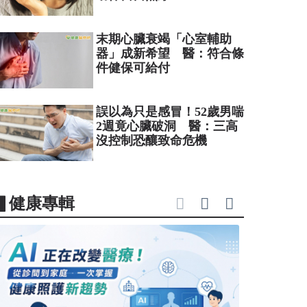
末期心臟衰竭「心室輔助
器」成新希望 醫：符合條
件健保可給付
誤以為只是感冒！52歲男喘
2週竟心臟破洞 醫：三高
沒控制恐釀致命危機
▋健康專輯