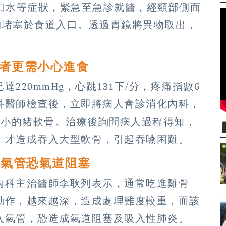
流口水等症狀，緊急至急診就醫，經頸部側面
物堵塞於食道入口。透過胃鏡將異物取出，
風者更需小心進食
220mmHg，心跳131下/分，疼痛指數6
科醫師檢查後，立即將病人會診消化內科，
大小的豬軟骨。治療後詢問病人過程得知，
，才造成吞入大型軟骨，引起吞嚥困難。
入氣管恐氣道阻塞
內科主治醫師李耿列表示，通常吃進雞骨
動作，越來越深，造成處理難度較重，而該
入氣管，恐造成氣道阻塞及吸入性肺炎。