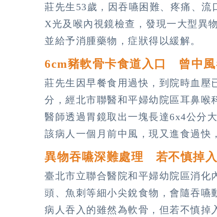
莊先生53歲，因吞嚥困難、疼痛、
X光及喉內視鏡檢查，發現一大型異
並給予消腫藥物，症狀得以緩解。
6cm豬軟骨卡食道入口 曾中
莊先生因早餐食用過快，到院時血壓已達
分，經北市聯醫和平婦幼院區耳鼻喉
醫師透過胃鏡取出一塊長達6x4公分
該病人一個月前中風，現又進食過快
異物吞嚥深難處理 若不慎掉
臺北市立聯合醫院和平婦幼院區消化
頭、魚刺等細小尖銳食物，會隨吞嚥
病人吞入的雖然為軟骨，但若不慎掉