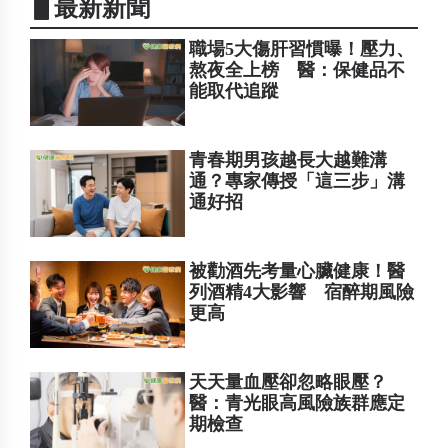
▋最新新聞
職場5大傷肝習慣曝！壓力、
熬夜全上榜 醫：保健品不
能取代追蹤
青春期男孩越長大越難溝
通？專家傳授「這三步」溝
通好招
被勸酒先考量心臟健康！醫
列酒精4大影響 宿醉期風險
更高
天天量血壓卻忽略眼壓？
醫：青光眼高風險族群應定
期檢查