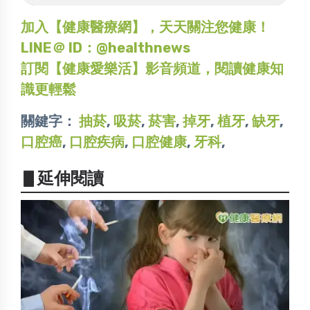
加入【健康醫療網】，天天關注您健康！
LINE＠ ID：@healthnews
訂閱【健康愛樂活】影音頻道，閱讀健康知
識更輕鬆
關鍵字：
抽菸
,
吸菸
,
菸害
,
掉牙
,
植牙
,
缺牙
,
口腔癌
,
口腔疾病
,
口腔健康
,
牙科
,
▋延伸閱讀