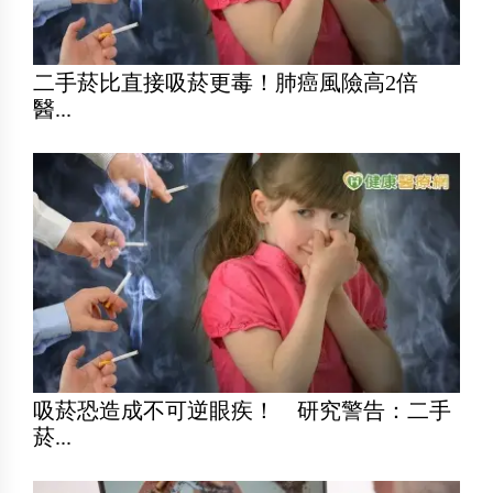
二手菸比直接吸菸更毒！肺癌風險高2倍
醫...
吸菸恐造成不可逆眼疾！ 研究警告：二手
菸...