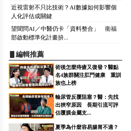
近視雷射不只比技術？AI數據如何影響個
人化評估成關鍵
望聞問AI／中醫仍卡「資料整合」 衛福
部啟動標準化計畫拚...
▋編輯推薦
術後怎麼痔瘡又復發？醫點
名4族群關注肛門健康 重訓
族也上榜
輸尿管反覆阻塞？醫：先找
出狹窄原因 長期引流可評
估覆膜金屬支...
夏季為什麼容易腸胃不適？