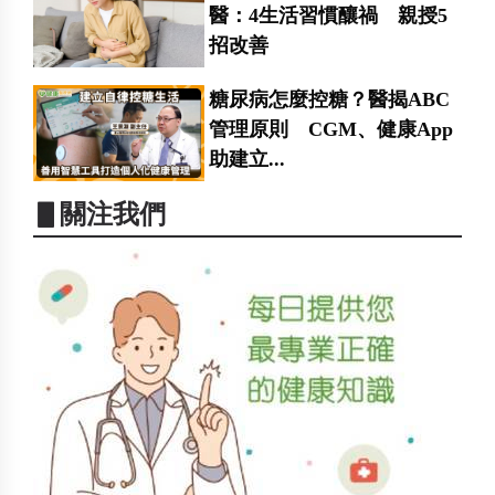
醫：4生活習慣釀禍 親授5
招改善
糖尿病怎麼控糖？醫揭ABC
管理原則 CGM、健康App
助建立...
▋關注我們