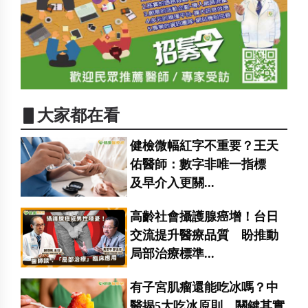
▋大家都在看
健檢微幅紅字不重要？王天
佑醫師：數字非唯一指標
及早介入更關...
高齡社會攝護腺癌增！台日
交流提升醫療品質 盼推動
局部治療標準...
有子宮肌瘤還能吃冰嗎？中
醫揭5大吃冰原則 關鍵其實