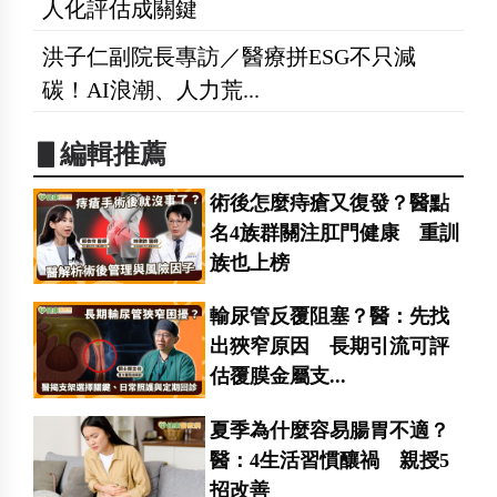
人化評估成關鍵
洪子仁副院長專訪／醫療拼ESG不只減
碳！AI浪潮、人力荒...
▋編輯推薦
術後怎麼痔瘡又復發？醫點
名4族群關注肛門健康 重訓
族也上榜
輸尿管反覆阻塞？醫：先找
出狹窄原因 長期引流可評
估覆膜金屬支...
夏季為什麼容易腸胃不適？
醫：4生活習慣釀禍 親授5
招改善