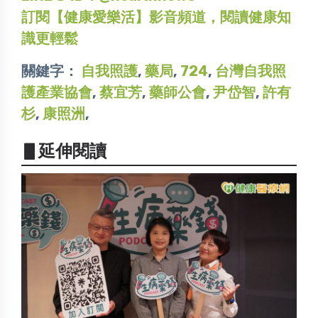
訂閱【健康愛樂活】影音頻道，閱讀健康知
識更輕鬆
關鍵字：
自我照護
,
藥局
,
724
,
台灣自我照
護產業協會
,
蔡宜芳
,
藥師公會
,
尹岱智
,
許有
杉
,
康照洲
,
▋延伸閱讀