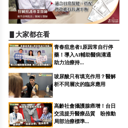
▋大家都在看
青春痘患者1原因常自行停
藥！導入AI輔助醫病溝通
助力治療持...
玻尿酸只有填充作用？醫解
析不同層次的臨床應用
高齡社會攝護腺癌增！台日
交流提升醫療品質 盼推動
局部治療標準...