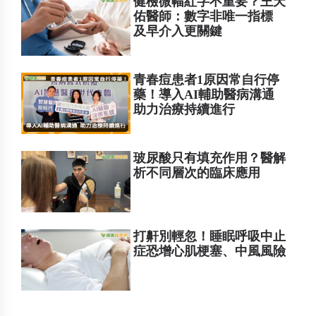
健檢微幅紅字不重要？王天
佑醫師：數字非唯一指標
及早介入更關鍵
青春痘患者1原因常自行停
藥！導入AI輔助醫病溝通
助力治療持續進行
玻尿酸只有填充作用？醫解
析不同層次的臨床應用
打鼾別輕忽！睡眠呼吸中止
症恐增心肌梗塞、中風風險