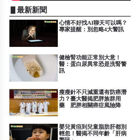
▋最新新聞
心情不好找AI聊天可以嗎？
專家提醒：別忽略4大警訊
健檢腎功能正常別大意！
醫：蛋白尿異常恐是洗腎警
訊
瘦瘦針不只減重還有防癌潛
力？臺大醫揭肥胖族群用
藥 肥胖相關癌症風險降
嬰兒黃疸到兒童脂肪肝都別
輕忽！醫揭不同年齡「肝病