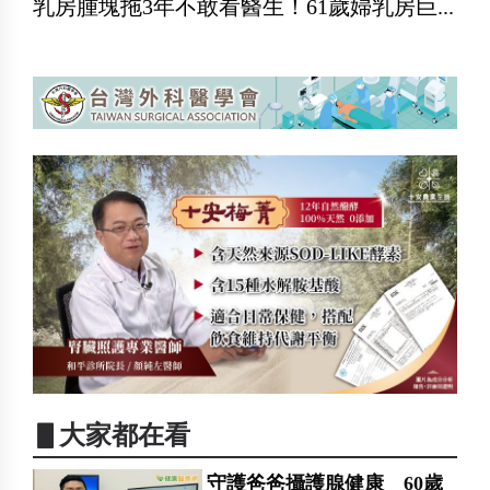
乳房腫塊拖3年不敢看醫生！61歲婦乳房巨...
▋大家都在看
守護爸爸攝護腺健康 60歲