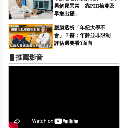
男解尿異常 靠PHI檢測及
早揪出攝...
腹膜透析「年紀大學不
會」？醫：年齡並非限制
評估還要看3面向
▋推薦影音