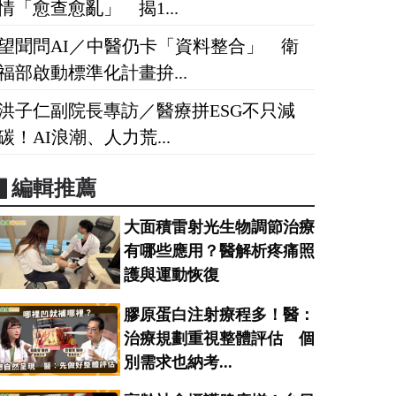
情「愈查愈亂」 揭1...
望聞問AI／中醫仍卡「資料整合」 衛
福部啟動標準化計畫拚...
洪子仁副院長專訪／醫療拼ESG不只減
碳！AI浪潮、人力荒...
▋編輯推薦
大面積雷射光生物調節治療
有哪些應用？醫解析疼痛照
護與運動恢復
膠原蛋白注射療程多！醫：
治療規劃重視整體評估 個
別需求也納考...