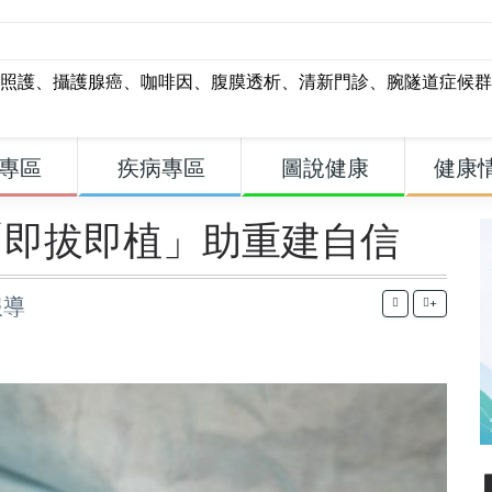
照護
、
攝護腺癌
、
咖啡因
、
腹膜透析
、
清新門診
、
腕隧道症候群
專區
疾病專區
圖說健康
健康
「即拔即植」助重建自信
報導
+