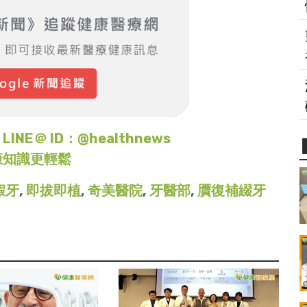
＠ ID：@healthnews
康知識更輕鬆
假牙
,
即拔即植
,
奇美醫院
,
牙醫部
,
贋復補綴牙