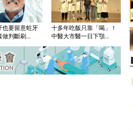
十多年吃飯只靠「喝」！
牙也要留意蛀牙
中醫大市醫一日下顎...
做判斷刷...