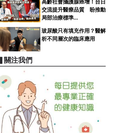
高齡社會攝護腺癌增！台日
交流提升醫療品質 盼推動
局部治療標準...
玻尿酸只有填充作用？醫解
析不同層次的臨床應用
▋關注我們