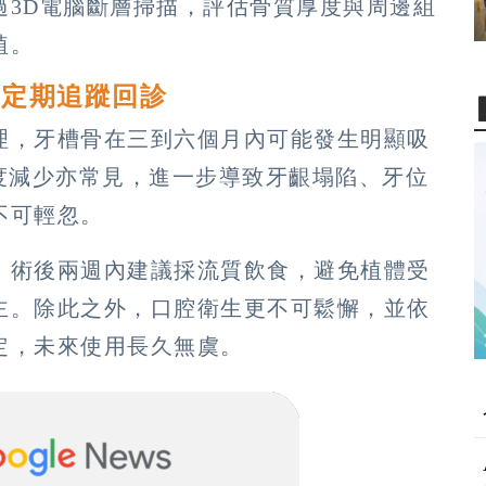
過3D電腦斷層掃描，評估骨質厚度與周邊組
植。
 定期追蹤回診
理，牙槽骨在三到六個月內可能發生明顯吸
度減少亦常見，進一步導致牙齦塌陷、牙位
不可輕忽。
，術後兩週內建議採流質飲食，避免植體受
主。除此之外，口腔衛生更不可鬆懈，並依
定，未來使用長久無虞。