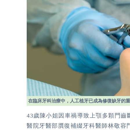
在臨床牙科治療中，人工植牙已成為修復缺牙的
43歲陳小姐因車禍導致上顎多顆門
醫院牙醫部贋復補綴牙科醫師林敬容