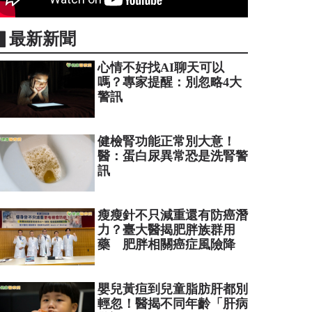
▋最新新聞
心情不好找AI聊天可以
嗎？專家提醒：別忽略4大
警訊
健檢腎功能正常別大意！
醫：蛋白尿異常恐是洗腎警
訊
瘦瘦針不只減重還有防癌潛
力？臺大醫揭肥胖族群用
藥 肥胖相關癌症風險降
嬰兒黃疸到兒童脂肪肝都別
輕忽！醫揭不同年齡「肝病