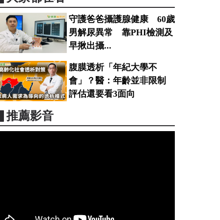
守護爸爸攝護腺健康 60歲
男解尿異常 靠PHI檢測及
早揪出攝...
腹膜透析「年紀大學不
會」？醫：年齡並非限制
評估還要看3面向
▋推薦影音