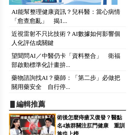
AI能幫整理健康資訊？兒科醫：當心病情
「愈查愈亂」 揭1...
近視雷射不只比技術？AI數據如何影響個
人化評估成關鍵
望聞問AI／中醫仍卡「資料整合」 衛福
部啟動標準化計畫拚...
藥物諮詢找AI？藥師：「第二步」必做把
關用藥安全 自行停...
▋編輯推薦
術後怎麼痔瘡又復發？醫點
名4族群關注肛門健康 重訓
族也上榜