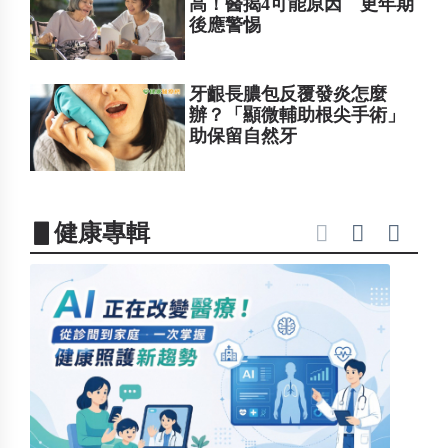
高！醫揭4可能原因 更年期
後應警惕
牙齦長膿包反覆發炎怎麼
辦？「顯微輔助根尖手術」
助保留自然牙
▋健康專輯