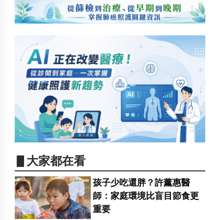
▋大家都在看
孩子少吃還胖？許薰惠醫
師：家庭環境比盲目節食更
重要