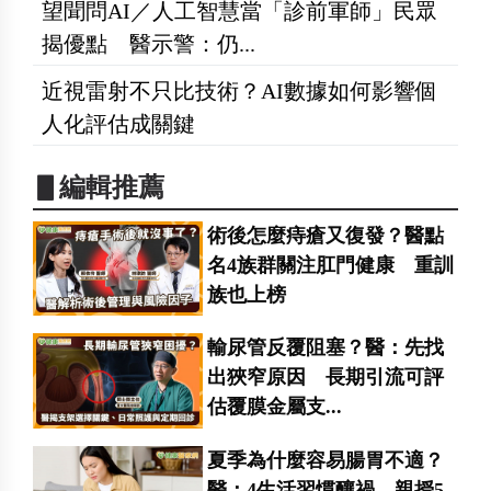
望聞問AI／人工智慧當「診前軍師」民眾
揭優點 醫示警：仍...
近視雷射不只比技術？AI數據如何影響個
人化評估成關鍵
▋編輯推薦
術後怎麼痔瘡又復發？醫點
名4族群關注肛門健康 重訓
族也上榜
輸尿管反覆阻塞？醫：先找
出狹窄原因 長期引流可評
估覆膜金屬支...
夏季為什麼容易腸胃不適？
醫：4生活習慣釀禍 親授5