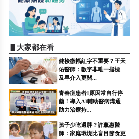
▋大家都在看
健檢微幅紅字不重要？王天
佑醫師：數字非唯一指標
及早介入更關...
青春痘患者1原因常自行停
藥！導入AI輔助醫病溝通
助力治療持...
孩子少吃還胖？許薰惠醫
師：家庭環境比盲目節食更