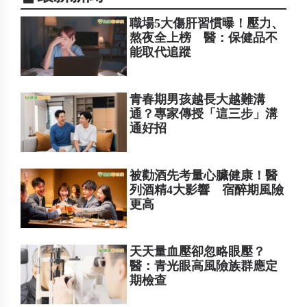
職場5大傷肝習慣曝！壓力、
熬夜全上榜 醫：保健品不
能取代追蹤
青春期男孩越長大越難溝
通？專家傳授「這三步」溝
通好招
被勸酒先考量心臟健康！醫
列酒精4大影響 宿醉期風險
更高
天天量血壓卻忽略眼壓？
醫：青光眼高風險族群應定
期檢查