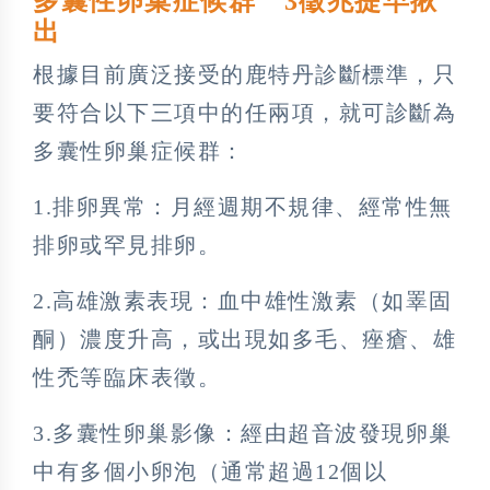
多囊性卵巢症候群 3徵兆提早揪
出
根據目前廣泛接受的鹿特丹診斷標準，只
要符合以下三項中的任兩項，就可診斷為
多囊性卵巢症候群：
1.排卵異常：月經週期不規律、經常性無
排卵或罕見排卵。
2.高雄激素表現：血中雄性激素（如睪固
酮）濃度升高，或出現如多毛、痤瘡、雄
性禿等臨床表徵。
3.多囊性卵巢影像：經由超音波發現卵巢
中有多個小卵泡（通常超過12個以