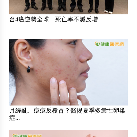
台4癌逆勢全球 死亡率不減反增
月經亂、痘痘反覆冒？醫揭夏季多囊性卵巢
症...