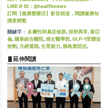
LINE＠ ID：@healthnews
訂閱【健康愛樂活】影音頻道，閱讀健康知
識更輕鬆
關鍵字：
多囊性卵巢症候群
,
排卵異常
,
蔡亞
倫
,
國泰綜合醫院
,
婦女醫學部
,
GLP-1受體促
效劑
,
月經週期
,
生育能力
,
胰島素阻抗
,
▋延伸閱讀