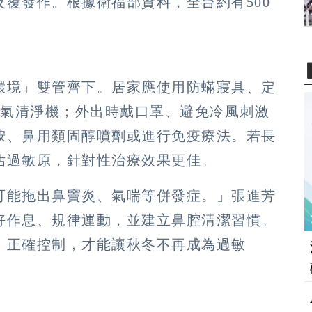
反覆發作。根據衛福部資料，全台約有
500
環境」雙管齊下。居家應使用防蟎寢具、定
氣清淨機；外出時戴口罩、避免冷風刺激
胺、鼻用類固醇噴劑或進行免疫療法。若長
估過敏原，針對性治療效果更佳。
可能拖出鼻竇炎、氣喘等併發症。」張進芳
好作息、規律運動，並建立鼻腔清潔習慣。
、正確控制，才能讓秋冬不再成為過敏