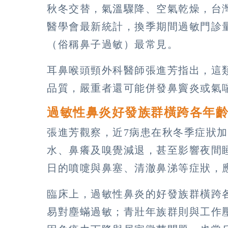
秋冬交替，氣溫驟降、空氣乾燥，台
醫學會最新統計，換季期間過敏門診
（俗稱鼻子過敏）最常見。
耳鼻喉頭頸外科醫師張進芳指出，這
品質，嚴重者還可能併發鼻竇炎或氣
過敏性鼻炎好發族群橫跨各年
張進芳觀察，近
7
病患在秋冬季症狀加
水、鼻癢及嗅覺減退，甚至影響夜間
日的噴嚏與鼻塞、清澈鼻涕等症狀，
臨床上，過敏性鼻炎的好發族群橫跨
易對塵蟎過敏；青壯年族群則與工作