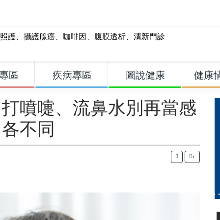
照護
、
攝護腺癌
、
咖啡因
、
腹膜透析
、
清新門診
專區
疾病專區
圖說健康
健康
 打噴嚏、流鼻水別再當感
因各不同
+