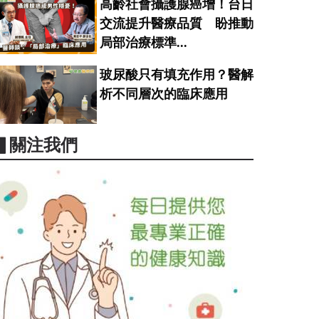
高齡社會攝護腺癌增！台日
交流提升醫療品質 盼推動
局部治療標準...
玻尿酸只有填充作用？醫解
析不同層次的臨床應用
▋關注我們