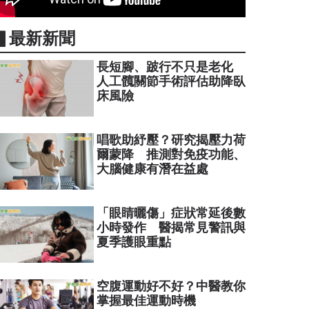
▋最新新聞
長短腳、跛行不只是老化
人工髖關節手術評估助降臥
床風險
唱歌助紓壓？研究揭壓力荷
爾蒙降 推測對免疫功能、
大腦健康有潛在益處
「眼睛曬傷」症狀常延後數
小時發作 醫揭常見警訊與
夏季護眼重點
空腹運動好不好？中醫教你
掌握最佳運動時機