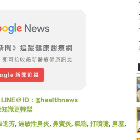
＠ ID：@healthnews
康知識更輕鬆
張進芳
,
過敏性鼻炎
,
鼻竇炎
,
氣喘
,
打噴嚏
,
鼻塞
,