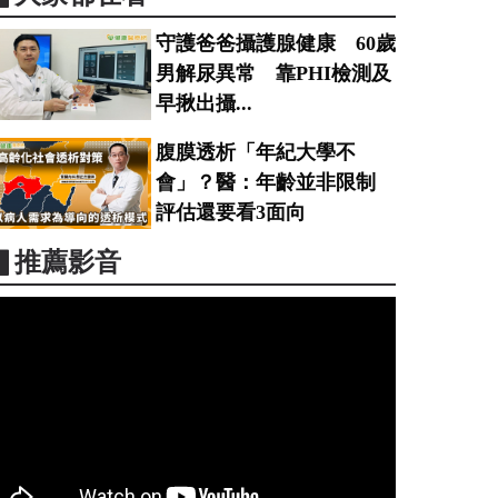
守護爸爸攝護腺健康 60歲
男解尿異常 靠PHI檢測及
早揪出攝...
腹膜透析「年紀大學不
會」？醫：年齡並非限制
評估還要看3面向
▋推薦影音