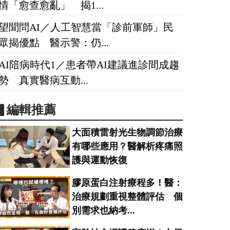
情「愈查愈亂」 揭1...
望聞問AI／人工智慧當「診前軍師」民
眾揭優點 醫示警：仍...
AI陪病時代1／患者帶AI建議進診間成趨
勢 真實醫病互動...
▋編輯推薦
大面積雷射光生物調節治療
有哪些應用？醫解析疼痛照
護與運動恢復
膠原蛋白注射療程多！醫：
治療規劃重視整體評估 個
別需求也納考...