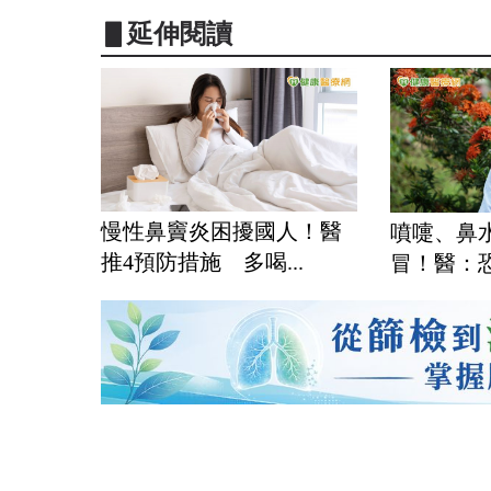
▋延伸閱讀
慢性鼻竇炎困擾國人！醫
噴嚏、鼻
推4預防措施 多喝...
冒！醫：恐