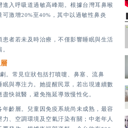
灣進入呼吸道過敏高峰期。根據台灣耳鼻喉
量可激增
20%
至
40%
，其中以過敏性鼻炎
類患者若未及時治療，不僅影響睡眠與生活
喘。
齡層
劇。常見症狀包括打噴嚏、鼻塞、流鼻
睡眠與專注力。她提醒民眾，若出現連續數
應盡快就醫，避免拖延導致慢性化。
各年齡層。兒童因免疫系統尚未成熟，最容
壓力、空調環境及空氣汙染有關；中老年人