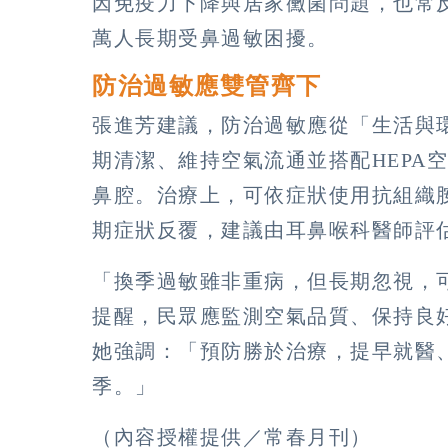
因免疫力下降與居家黴菌問題，也常
萬人長期受鼻過敏困擾。
防治過敏應雙管齊下
張進芳建議，防治過敏應從「生活與
期清潔、維持空氣流通並搭配
HEPA
空
鼻腔。治療上，可依症狀使用抗組織
期症狀反覆，建議由耳鼻喉科醫師評
「換季過敏雖非重病，但長期忽視，
提醒，民眾應監測空氣品質、保持良
她強調：「預防勝於治療，提早就醫
季。」
（內容授權提供／常春月刊）