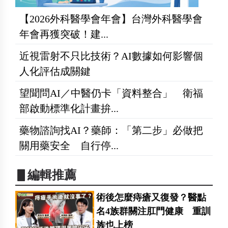
【2026外科醫學會年會】台灣外科醫學會
年會再獲突破！建...
近視雷射不只比技術？AI數據如何影響個
人化評估成關鍵
望聞問AI／中醫仍卡「資料整合」 衛福
部啟動標準化計畫拚...
藥物諮詢找AI？藥師：「第二步」必做把
關用藥安全 自行停...
▋編輯推薦
術後怎麼痔瘡又復發？醫點
名4族群關注肛門健康 重訓
族也上榜