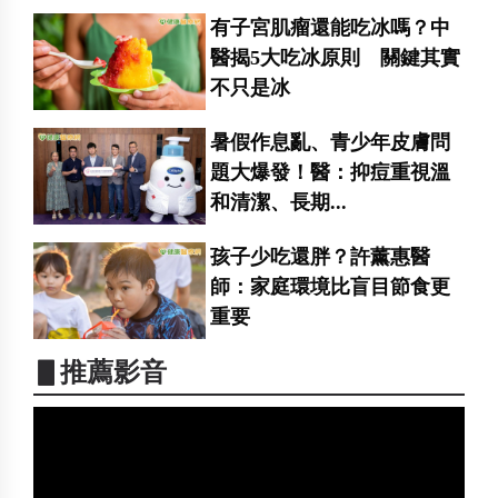
有子宮肌瘤還能吃冰嗎？中
醫揭5大吃冰原則 關鍵其實
不只是冰
暑假作息亂、青少年皮膚問
題大爆發！醫：抑痘重視溫
和清潔、長期...
孩子少吃還胖？許薰惠醫
師：家庭環境比盲目節食更
重要
▋推薦影音