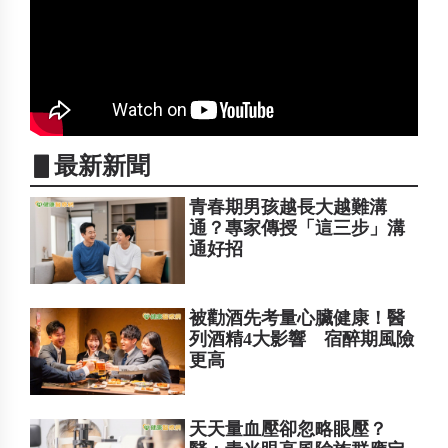
▋最新新聞
青春期男孩越長大越難溝
通？專家傳授「這三步」溝
通好招
被勸酒先考量心臟健康！醫
列酒精4大影響 宿醉期風險
更高
天天量血壓卻忽略眼壓？