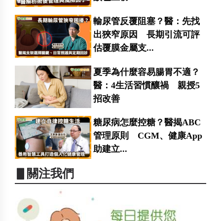
輸尿管反覆阻塞？醫：先找
出狹窄原因 長期引流可評
估覆膜金屬支...
夏季為什麼容易腸胃不適？
醫：4生活習慣釀禍 親授5
招改善
糖尿病怎麼控糖？醫揭ABC
管理原則 CGM、健康App
助建立...
▋關注我們