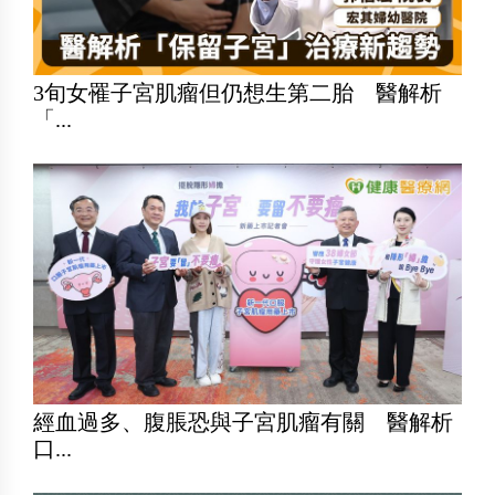
3旬女罹子宮肌瘤但仍想生第二胎 醫解析
「...
經血過多、腹脹恐與子宮肌瘤有關 醫解析
口...