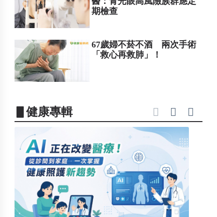
醫：青光眼高風險族群應定
期檢查
67歲婦不菸不酒 兩次手術
「救心再救肺」！
▋健康專輯