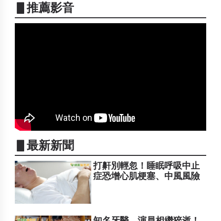
▋推薦影音
▋最新新聞
打鼾別輕忽！睡眠呼吸中止
症恐增心肌梗塞、中風風險
知名牙醫、演員相繼猝逝！