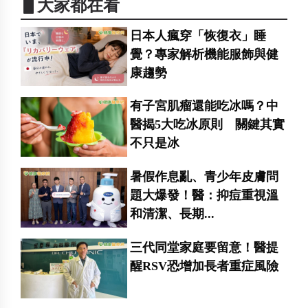
▋大家都在看
日本人瘋穿「恢復衣」睡
覺？專家解析機能服飾與健
康趨勢
有子宮肌瘤還能吃冰嗎？中
醫揭5大吃冰原則 關鍵其實
不只是冰
暑假作息亂、青少年皮膚問
題大爆發！醫：抑痘重視溫
和清潔、長期...
三代同堂家庭要留意！醫提
醒RSV恐增加長者重症風險