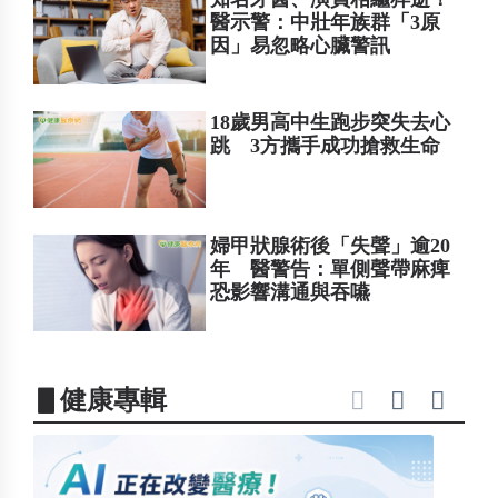
醫示警：中壯年族群「3原
因」易忽略心臟警訊
18歲男高中生跑步突失去心
跳 3方攜手成功搶救生命
婦甲狀腺術後「失聲」逾20
年 醫警告：單側聲帶麻痺
恐影響溝通與吞嚥
▋健康專輯