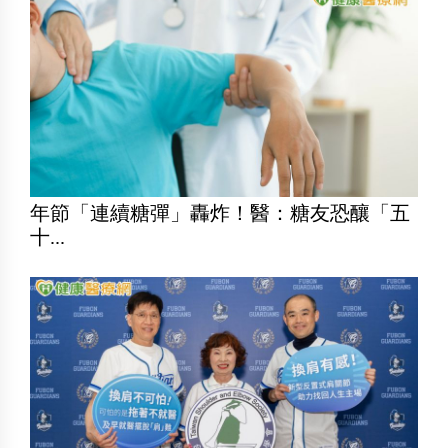
年節「連續糖彈」轟炸！醫：糖友恐釀「五
十...