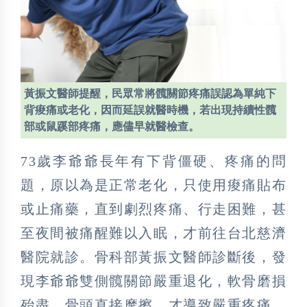
黃振文醫師提醒，民眾常將髖關節疼痛誤認為單純下
背痠痛或老化，因而延誤就醫時機，若出現持續性髖
部或鼠蹊部疼痛，應儘早就醫檢查。
73歲李爺爺長年有下背僵硬、疼痛的問
題，原以為是正常老化，只使用痠痛貼布
或止痛藥，直到劇烈疼痛、行走困難，甚
至夜間被痛醒難以入眠，才前往台北慈濟
醫院就診。骨科部黃振文醫師診斷後，發
現李爺爺雙側髖關節嚴重退化，軟骨磨損
殆盡、骨頭直接摩擦，才導致嚴重疼痛，