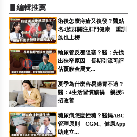
▋編輯推薦
術後怎麼痔瘡又復發？醫點
名4族群關注肛門健康 重訓
族也上榜
輸尿管反覆阻塞？醫：先找
出狹窄原因 長期引流可評
估覆膜金屬支...
夏季為什麼容易腸胃不適？
醫：4生活習慣釀禍 親授5
招改善
糖尿病怎麼控糖？醫揭ABC
管理原則 CGM、健康App
助建立...