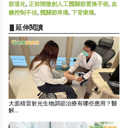
節退化
,
正前開微創人工髖關節置換手術
,
血
糖控制不佳
,
髖關節疼痛
,
下背痠痛
,
▋延伸閱讀
大面積雷射光生物調節治療有哪些應用？醫
解...