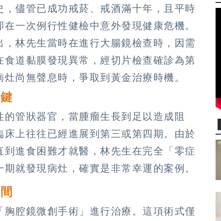
史，儘管已成功戒菸、戒酒滿十年，且平時
卻在一次例行性健檢中意外發現健康危機。
出，林先生當時在進行大腸鏡檢查時，因需
在食道黏膜發現異常，經切片檢查確診為第
病灶尚無聲息時，爭取到黃金治療時機。
關鍵
性的管狀器官，當腫瘤生長到足以造成阻
臨床上往往已經進展到第三或第四期。由於
直到進食困難才就醫，林先生在完全「零症
一期就發現病灶，確實是非常幸運的案例。
時間
「胸腔鏡微創手術」進行治療。這項術式僅