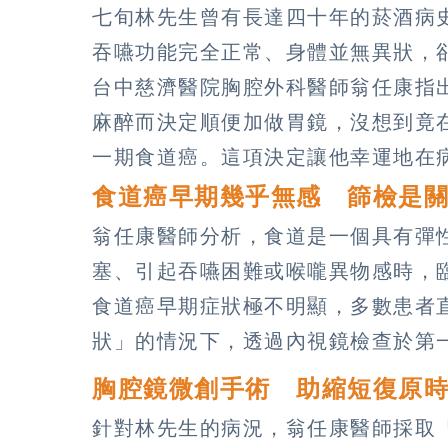
七旬林先生曾有長達四十年的菸酒病
吞嚥功能完全正常、身體並無異狀，
台中慈濟醫院胸腔外科醫師翁任康指
麻醉而決定順便加做胃鏡，沒想到竟
一期食道癌。這項決定讓他幸運地在
食道癌早期幾乎無感 篩檢是
翁任康醫師分析，食道是一個具有彈
塞、引起吞嚥困難或喉嚨異物感時，
食道癌早期症狀極不明顯，多數患者
狀」的情況下，透過內視鏡檢查於第
胸腔鏡微創手術 助縮短復原
針對林先生的病況，翁任康醫師採取