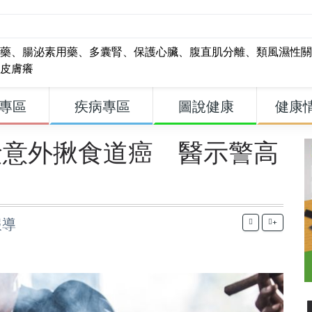
藥
、
腸泌素用藥
、
多囊腎
、
保護心臟
、
腹直肌分離
、
類風濕性關
皮膚癢
專區
疾病專區
圖說健康
健康
檢意外揪食道癌 醫示警高
報導
+