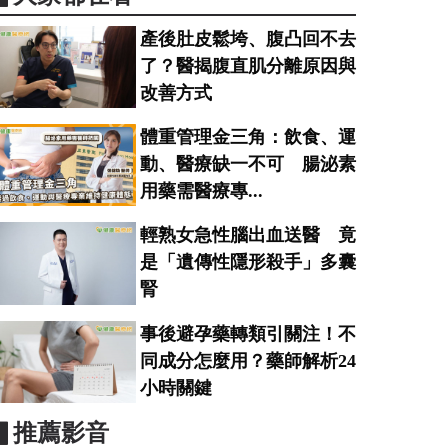
產後肚皮鬆垮、腹凸回不去
了？醫揭腹直肌分離原因與
改善方式
體重管理金三角：飲食、運
動、醫療缺一不可 腸泌素
用藥需醫療專...
輕熟女急性腦出血送醫 竟
是「遺傳性隱形殺手」多囊
腎
事後避孕藥轉類引關注！不
同成分怎麼用？藥師解析24
小時關鍵
▋推薦影音