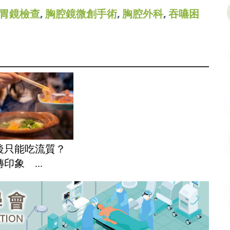
胃鏡檢查
,
胸腔鏡微創手術
,
胸腔外科
,
吞嚥困
後只能吃流質？
印象 ...