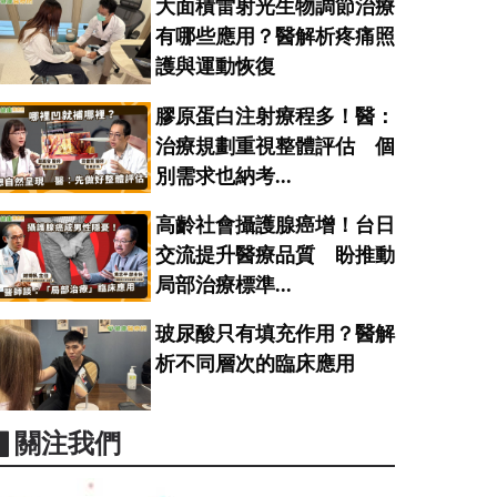
大面積雷射光生物調節治療
有哪些應用？醫解析疼痛照
護與運動恢復
膠原蛋白注射療程多！醫：
治療規劃重視整體評估 個
別需求也納考...
高齡社會攝護腺癌增！台日
交流提升醫療品質 盼推動
局部治療標準...
玻尿酸只有填充作用？醫解
析不同層次的臨床應用
▋關注我們