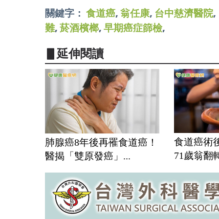
關鍵字：
食道癌
,
翁任康
,
台中慈濟醫院
,
難
,
菸酒檳榔
,
早期癌症篩檢
,
▋延伸閱讀
食道癌術
肺腺癌8年後再罹食道癌！
71歲翁翻轉
醫揭「雙原發癌」...