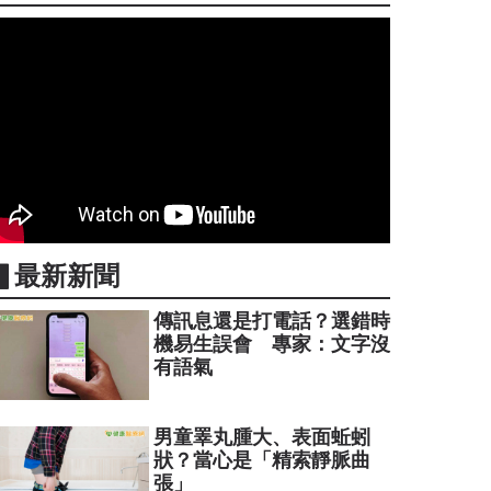
▋最新新聞
傳訊息還是打電話？選錯時
機易生誤會 專家：文字沒
有語氣
男童睪丸腫大、表面蚯蚓
狀？當心是「精索靜脈曲
張」