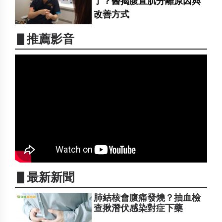
了？醫揭腹直肌分離原因與
改善方式
▋推薦影音
▋最新新聞
肺結核會腹痛發燒？抽血檢
查揪潛伏感染對症下藥