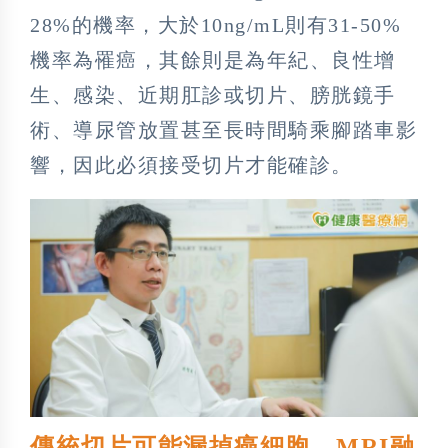
28%的機率，大於10ng/mL則有31-50%
機率為罹癌，其餘則是為年紀、良性增
生、感染、近期肛診或切片、膀胱鏡手
術、導尿管放置甚至長時間騎乘腳踏車影
響，因此必須接受切片才能確診。
傳統切片可能漏掉癌細胞 MRI融