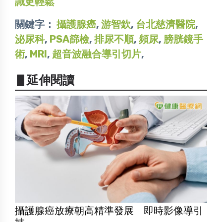
識更輕鬆
關鍵字：
攝護腺癌
,
游智欽
,
台北慈濟醫院
,
泌尿科
,
PSA篩檢
,
排尿不順
,
頻尿
,
膀胱鏡手
術
,
MRI
,
超音波融合導引切片
,
▋延伸閱讀
攝護腺癌放療朝高精準發展 即時影像導引