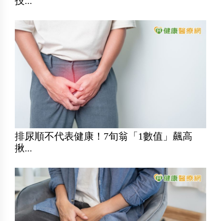
技...
排尿順不代表健康！7旬翁「1數值」飆高
揪...