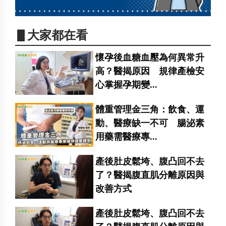
▋大家都在看
懷孕後血糖血壓為何異常升
高？醫揭原因 規律產檢安
心掌握孕期變...
體重管理金三角：飲食、運
動、醫療缺一不可 腸泌素
用藥需醫療專...
產後肚皮鬆垮、腹凸回不去
了？醫揭腹直肌分離原因與
改善方式
產後肚皮鬆垮、腹凸回不去