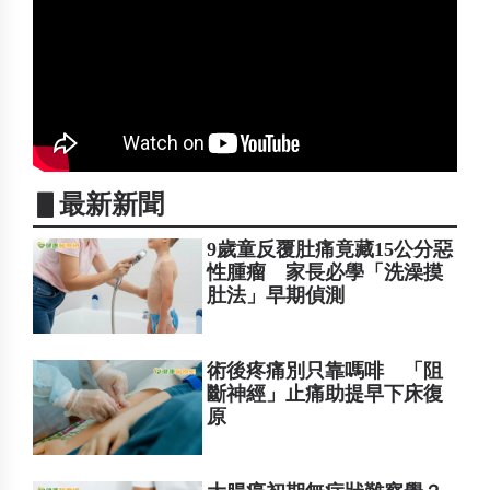
▋最新新聞
9歲童反覆肚痛竟藏15公分惡
性腫瘤 家長必學「洗澡摸
肚法」早期偵測
術後疼痛別只靠嗎啡 「阻
斷神經」止痛助提早下床復
原