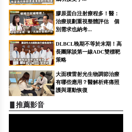
膠原蛋白注射療程多！醫：
治療規劃重視整體評估 個
別需求也納考...
DLBCL晚期不等於末期！高
長團隊談第一線ADC雙標靶
策略
大面積雷射光生物調節治療
有哪些應用？醫解析疼痛照
護與運動恢復
▋推薦影音