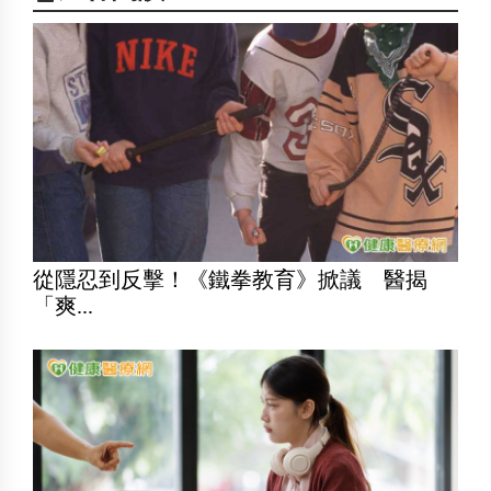
從隱忍到反擊！《鐵拳教育》掀議 醫揭
「爽...