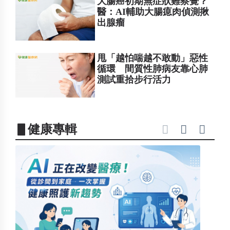
大腸癌初期無症狀難察覺？
醫：AI輔助大腸瘜肉偵測揪
出腺瘤
甩「越怕喘越不敢動」惡性
循環 間質性肺病友靠心肺
測試重拾步行活力
▋健康專輯