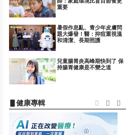
師：家庭環境比盲目節食更
重要
暑假作息亂、青少年皮膚問
題大爆發！醫：抑痘重視溫
和清潔、長期照護
兒童腸胃炎高峰期快到了 保
持腸胃健康是不變之道
▋健康專輯