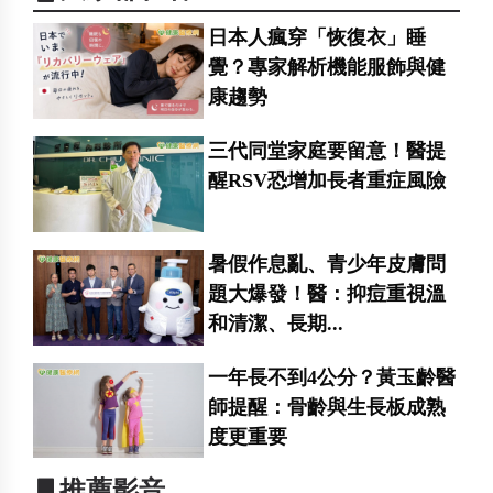
日本人瘋穿「恢復衣」睡
覺？專家解析機能服飾與健
康趨勢
三代同堂家庭要留意！醫提
醒RSV恐增加長者重症風險
暑假作息亂、青少年皮膚問
題大爆發！醫：抑痘重視溫
和清潔、長期...
一年長不到4公分？黃玉齡醫
師提醒：骨齡與生長板成熟
度更重要
▋推薦影音