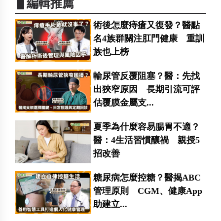
▋編輯推薦
術後怎麼痔瘡又復發？醫點
名4族群關注肛門健康 重訓
族也上榜
輸尿管反覆阻塞？醫：先找
出狹窄原因 長期引流可評
估覆膜金屬支...
夏季為什麼容易腸胃不適？
醫：4生活習慣釀禍 親授5
招改善
糖尿病怎麼控糖？醫揭ABC
管理原則 CGM、健康App
助建立...