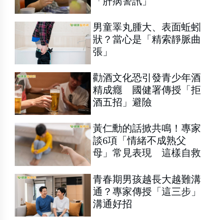
「肝病警訊」
男童睪丸腫大、表面蚯蚓
狀？當心是「精索靜脈曲
張」
勸酒文化恐引發青少年酒
精成癮 國健署傳授「拒
酒五招」避險
黃仁勳的話掀共鳴！專家
談6項「情緒不成熟父
母」常見表現 這樣自救
青春期男孩越長大越難溝
通？專家傳授「這三步」
溝通好招