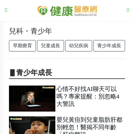
兒科・青少年
早期療育
兒童成長
幼兒疾病
青少年成長
▋青少年成長
心情不好找AI聊天可以
嗎？專家提醒：別忽略4
大警訊
嬰兒黃疸到兒童脂肪肝都
別輕忽！醫揭不同年齡