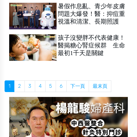
暑假作息亂、青少年皮膚
問題大爆發！醫：抑痘重
視溫和清潔、長期照護
孩子沒變胖不代表健康！
醫揭糖心腎症候群 生命
最初1千天是關鍵
1
2
3
4
5
6
下一頁
最末頁