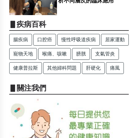
析不同層次的臨床應用
▋疾病百科
腸疾病
口腔癌
慢性呼吸道疾病
居家運動
寵物天地
喉痛、咳嗽
膀胱
支氣管炎
健康普拉斯
其他婦科問題
肝硬化
痛風
▋關注我們