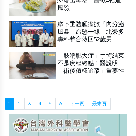
恐溶出毒物 醫教4招避
風險
腦下垂體腫瘤掀「內分泌
風暴」命懸一線 北榮多
專科整合救回52歲男
「肢端肥大症」手術結束
不是療程終點！醫說明
「術後積極追蹤」重要性
1
2
3
4
5
6
下一頁
最末頁