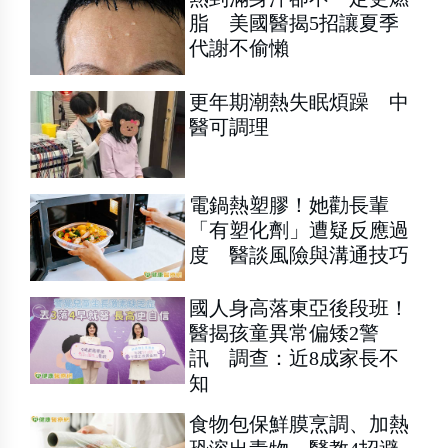
脂 美國醫揭5招讓夏季
代謝不偷懶
更年期潮熱失眠煩躁 中
醫可調理
電鍋熱塑膠！她勸長輩
「有塑化劑」遭疑反應過
度 醫談風險與溝通技巧
國人身高落東亞後段班！
醫揭孩童異常偏矮2警
訊 調查：近8成家長不
知
食物包保鮮膜烹調、加熱