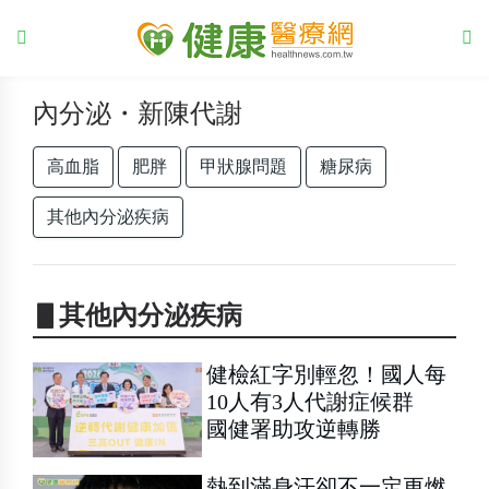
內分泌・新陳代謝
高血脂
肥胖
甲狀腺問題
糖尿病
其他內分泌疾病
▋其他內分泌疾病
健檢紅字別輕忽！國人每
10人有3人代謝症候群
國健署助攻逆轉勝
熱到滿身汗卻不一定更燃