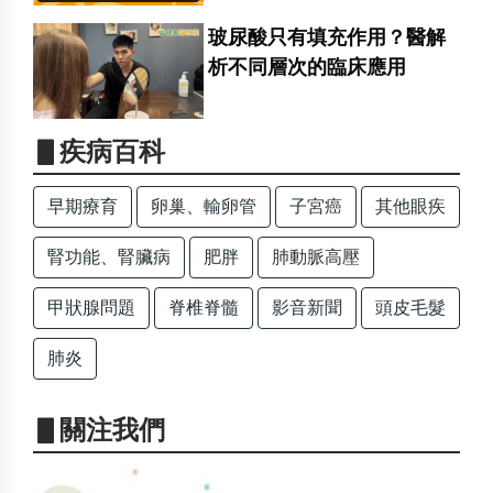
玻尿酸只有填充作用？醫解
析不同層次的臨床應用
▋疾病百科
早期療育
卵巢、輸卵管
子宮癌
其他眼疾
腎功能、腎臟病
肥胖
肺動脈高壓
甲狀腺問題
脊椎脊髓
影音新聞
頭皮毛髮
肺炎
▋關注我們