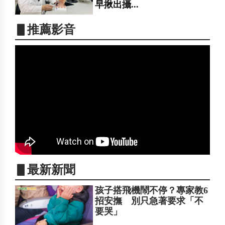
早揪出攝...
▋推薦影音
▋最新新聞
孩子搭飛機鬧不停？專家教6
招安撫 別只急著要求「不
要哭」