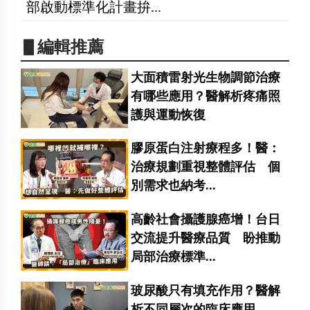
部啟動標準化計畫拚...
▋編輯推薦
大面積雷射光生物調節治療
有哪些應用？醫解析疼痛照
護與運動恢復
膠原蛋白注射療程多！醫：
治療規劃重視整體評估 個
別需求也納考...
高齡社會攝護腺癌增！台日
交流提升醫療品質 盼推動
局部治療標準...
玻尿酸只有填充作用？醫解
析不同層次的臨床應用