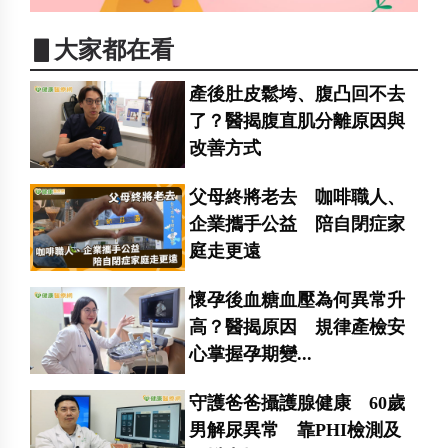
▋大家都在看
產後肚皮鬆垮、腹凸回不去
了？醫揭腹直肌分離原因與
改善方式
父母終將老去 咖啡職人、
企業攜手公益 陪自閉症家
庭走更遠
懷孕後血糖血壓為何異常升
高？醫揭原因 規律產檢安
心掌握孕期變...
守護爸爸攝護腺健康 60歲
男解尿異常 靠PHI檢測及