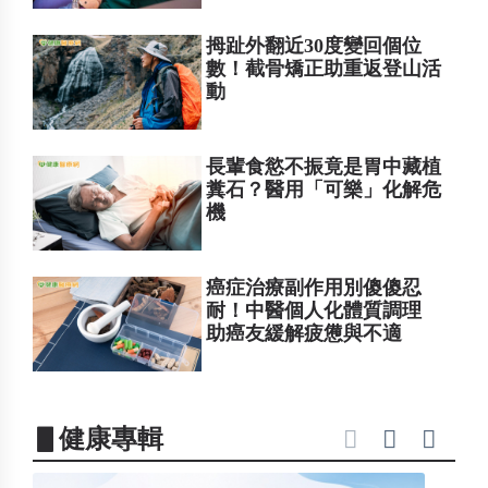
拇趾外翻近30度變回個位
數！截骨矯正助重返登山活
動
長輩食慾不振竟是胃中藏植
糞石？醫用「可樂」化解危
機
癌症治療副作用別傻傻忍
耐！中醫個人化體質調理
助癌友緩解疲憊與不適
▋健康專輯