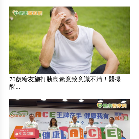
70歲糖友施打胰島素竟致意識不清！醫提
醒...