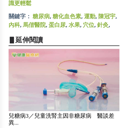
識更輕鬆
關鍵字：
糖尿病
,
糖化血色素
,
運動
,
陳冠宇
,
內科
,
馬偕醫院
,
蛋白尿
,
水果
,
穴位
,
針灸
,
▋延伸閱讀
兒糖病3／兒童洗腎主因非糖尿病 醫談差
異...