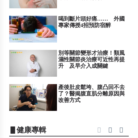
喝到斷片頭好痛…… 外國
專家傳授4招預防宿醉
別等關節變形才治療！類風
濕性關節炎治療可近性再提
升 及早介入成關鍵
產後肚皮鬆垮、腹凸回不去
了？醫揭腹直肌分離原因與
改善方式
▋健康專輯