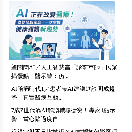
望聞問AI／人工智慧當「診前軍師」民眾
揭優點 醫示警：仍...
AI陪病時代1／患者帶AI建議進診間成趨
勢 真實醫病互動...
7成Z世代靠AI解讀職場衝突！專家4點示
警 當心陷過度自...
近視雷射不只比技術？AI數據如何影響個