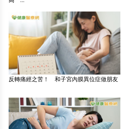
高 ...
反轉痛經之苦！ 和子宮內膜異位症做朋友