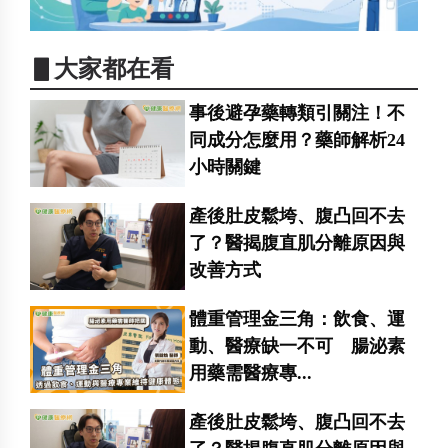
▋大家都在看
事後避孕藥轉類引關注！不
同成分怎麼用？藥師解析24
小時關鍵
產後肚皮鬆垮、腹凸回不去
了？醫揭腹直肌分離原因與
改善方式
體重管理金三角：飲食、運
動、醫療缺一不可 腸泌素
用藥需醫療專...
產後肚皮鬆垮、腹凸回不去