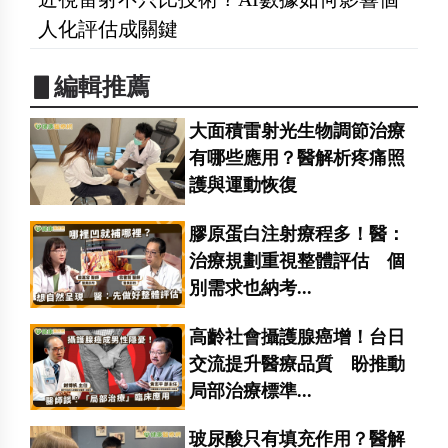
人化評估成關鍵
▋編輯推薦
大面積雷射光生物調節治療
有哪些應用？醫解析疼痛照
護與運動恢復
膠原蛋白注射療程多！醫：
治療規劃重視整體評估 個
別需求也納考...
高齡社會攝護腺癌增！台日
交流提升醫療品質 盼推動
局部治療標準...
玻尿酸只有填充作用？醫解