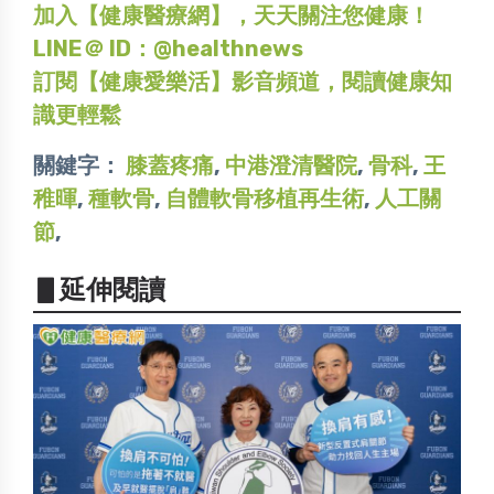
加入【健康醫療網】，天天關注您健康！
LINE＠ ID：@healthnews
訂閱【健康愛樂活】影音頻道，閱讀健康知
識更輕鬆
關鍵字：
膝蓋疼痛
,
中港澄清醫院
,
骨科
,
王
稚暉
,
種軟骨
,
自體軟骨移植再生術
,
人工關
節
,
▋延伸閱讀