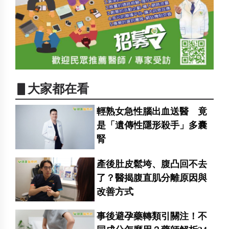
▋大家都在看
輕熟女急性腦出血送醫 竟
是「遺傳性隱形殺手」多囊
腎
產後肚皮鬆垮、腹凸回不去
了？醫揭腹直肌分離原因與
改善方式
事後避孕藥轉類引關注！不