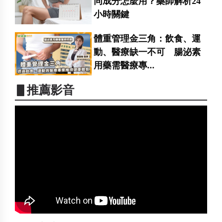
同成分怎麼用？藥師解析24
小時關鍵
體重管理金三角：飲食、運
動、醫療缺一不可 腸泌素
用藥需醫療專...
▋推薦影音