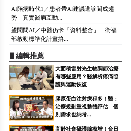
AI陪病時代1／患者帶AI建議進診間成趨
勢 真實醫病互動...
望聞問AI／中醫仍卡「資料整合」 衛福
部啟動標準化計畫拚...
▋編輯推薦
大面積雷射光生物調節治療
有哪些應用？醫解析疼痛照
護與運動恢復
膠原蛋白注射療程多！醫：
治療規劃重視整體評估 個
別需求也納考...
高齡社會攝護腺癌增！台日