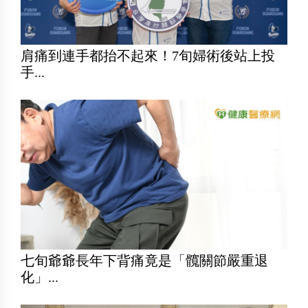
肩痛到連手都抬不起來！7旬婦術後站上投
手...
七旬爺爺長年下背痛竟是「髖關節嚴重退
化」...