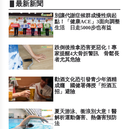
▋最新新聞
別讓代謝症候群成慢性病起
點！「健康ACE」3面向調整
生活 日走5000步也有益
跌倒後推拿恐害更惡化！專
家提醒4大骨折警訊 骨鬆長
者尤其危險
勸酒文化恐引發青少年酒精
成癮 國健署傳授「拒酒五
招」避險
夏天游泳、衝浪別大意！醫
解析運動傷害、熱傷害預防
法