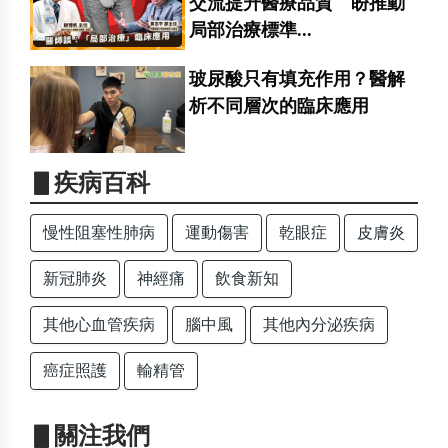
交流提升醫療品質 盼推動
局部治療標準...
玻尿酸只有填充作用？醫解
析不同層次的臨床應用
▋疾病百科
慢性阻塞性肺病
運動傷害
乾眼症
皮膚炎
新冠肺炎
神經痛
飲食新知
其他心血管疾病
腦中風
其他內分泌疾病
癌症照護
輸精管
▋關注我們