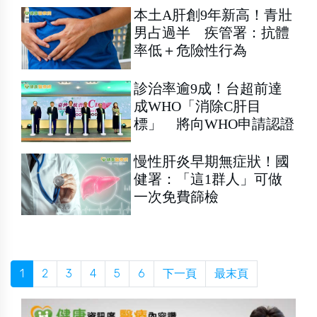
本土A肝創9年新高！青壯
男占過半 疾管署：抗體
率低＋危險性行為
診治率逾9成！台超前達
成WHO「消除C肝目
標」 將向WHO申請認證
慢性肝炎早期無症狀！國
健署：「這1群人」可做
一次免費篩檢
1
2
3
4
5
6
下一頁
最末頁