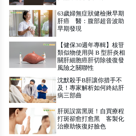
63歲婦無症狀健檢揪早期
肝癌 醫：腹部超音波助
早期發現
【健保30週年專輯】核苷
類似物使用與 B 型肝炎相
關肝細胞癌肝切除後復發
風險之關聯性
沈默殺手B肝讓你措手不
及！專家解析如何終結肝
病三部曲
肝斑誤當黑斑！自買療程
打斑卻愈打愈黑 客製化
治療助恢復好臉色