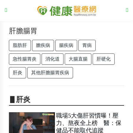
肝膽腸胃
脂肪肝
膽疾病
腸疾病
胃病
急性腸胃炎
消化道
大腸直腸
肝硬化
肝炎
其他肝膽腸胃疾病
▋肝炎
職場5大傷肝習慣曝！壓
力、熬夜全上榜 醫：保
健品不能取代追蹤