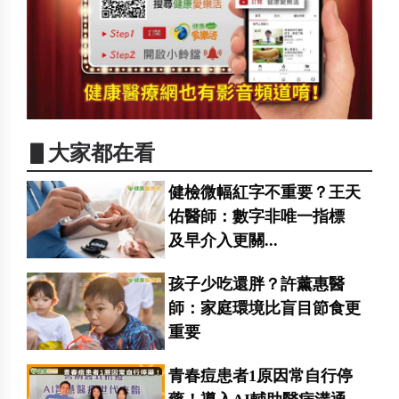
▋大家都在看
健檢微幅紅字不重要？王天
佑醫師：數字非唯一指標
及早介入更關...
孩子少吃還胖？許薰惠醫
師：家庭環境比盲目節食更
重要
青春痘患者1原因常自行停