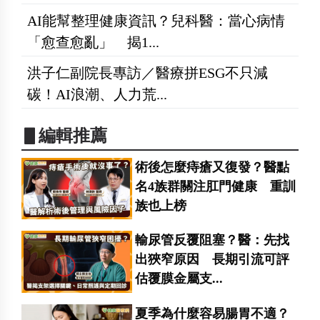
AI能幫整理健康資訊？兒科醫：當心病情
「愈查愈亂」 揭1...
洪子仁副院長專訪／醫療拼ESG不只減
碳！AI浪潮、人力荒...
▋編輯推薦
術後怎麼痔瘡又復發？醫點
名4族群關注肛門健康 重訓
族也上榜
輸尿管反覆阻塞？醫：先找
出狹窄原因 長期引流可評
估覆膜金屬支...
夏季為什麼容易腸胃不適？