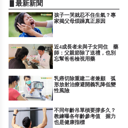
▋最新新聞
孩子一哭就忍不住生氣？專
家揭父母煩躁真正原因
近4成長者未與子女同住 藥
師：父親節除了送禮，也別
忘幫爸爸檢視用藥
乳癌切除重建二者兼顧 弧
形放射治療避開義乳降低變
性風險
不同年齡吊單槓要撐多久？
教練曝各年齡參考值 握力
也是健康指標