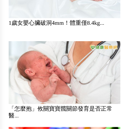
1歲女嬰心臟破洞4mm！體重僅8.4kg...
「怎麼抱」攸關寶寶髖關節發育是否正常
醫...