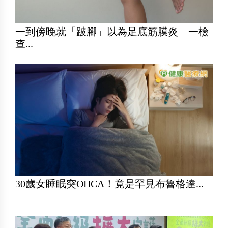
一到傍晚就「跛腳」以為足底筋膜炎 一檢
查...
30歲女睡眠突OHCA！竟是罕見布魯格達...