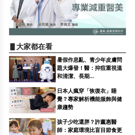
▋大家都在看
暑假作息亂、青少年皮膚問
題大爆發！醫：抑痘重視溫
和清潔、長期...
日本人瘋穿「恢復衣」睡
覺？專家解析機能服飾與健
康趨勢
孩子少吃還胖？許薰惠醫
師：家庭環境比盲目節食更