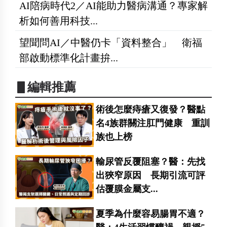
AI陪病時代2／AI能助力醫病溝通？專家解
析如何善用科技...
望聞問AI／中醫仍卡「資料整合」 衛福
部啟動標準化計畫拚...
▋編輯推薦
術後怎麼痔瘡又復發？醫點
名4族群關注肛門健康 重訓
族也上榜
輸尿管反覆阻塞？醫：先找
出狹窄原因 長期引流可評
估覆膜金屬支...
夏季為什麼容易腸胃不適？