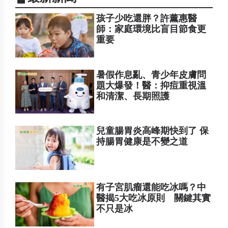
孩子少吃還胖？許薰惠醫
師：家庭環境比盲目節食更
重要
暑假作息亂、青少年皮膚問
題大爆發！醫：抑痘重視溫
和清潔、長期照護
兒童腸胃炎高峰期快到了 保
持腸胃健康是不變之道
有子宮肌瘤還能吃冰嗎？中
醫揭5大吃冰原則 關鍵其實
不只是冰