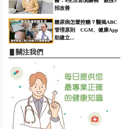
醫：4生活習慣釀禍 親授5
招改善
糖尿病怎麼控糖？醫揭ABC
管理原則 CGM、健康App
助建立...
▋關注我們