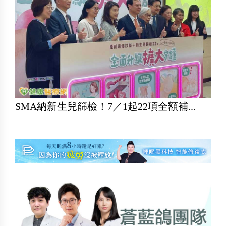
SMA納新生兒篩檢！7／1起22項全額補...