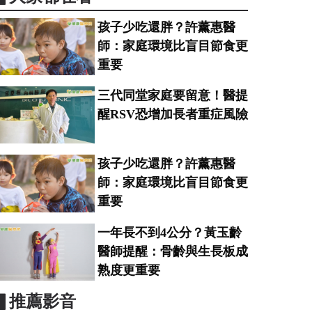
孩子少吃還胖？許薰惠醫
師：家庭環境比盲目節食更
重要
三代同堂家庭要留意！醫提
醒RSV恐增加長者重症風險
孩子少吃還胖？許薰惠醫
師：家庭環境比盲目節食更
重要
一年長不到4公分？黃玉齡
醫師提醒：骨齡與生長板成
熟度更重要
▋推薦影音