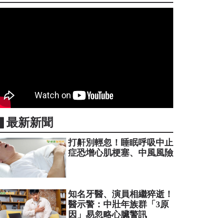
▋最新新聞
打鼾別輕忽！睡眠呼吸中止
症恐增心肌梗塞、中風風險
知名牙醫、演員相繼猝逝！
醫示警：中壯年族群「3原
因」易忽略心臟警訊