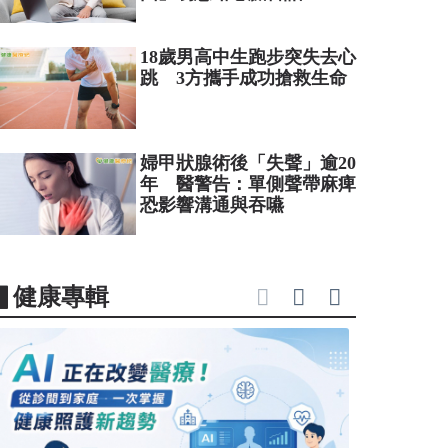
18歲男高中生跑步突失去心
跳 3方攜手成功搶救生命
婦甲狀腺術後「失聲」逾20
年 醫警告：單側聲帶麻痺
恐影響溝通與吞嚥
▋健康專輯