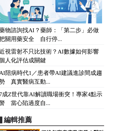
藥物諮詢找AI？藥師：「第二步」必做
把關用藥安全 自行停...
近視雷射不只比技術？AI數據如何影響
個人化評估成關鍵
AI陪病時代1／患者帶AI建議進診間成趨
勢 真實醫病互動...
7成Z世代靠AI解讀職場衝突！專家4點示
警 當心陷過度自...
▋編輯推薦