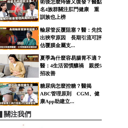
術後怎麼痔瘡又復發？醫點
名4族群關注肛門健康 重
訓族也上榜
輸尿管反覆阻塞？醫：先找
出狹窄原因 長期引流可評
估覆膜金屬支...
夏季為什麼容易腸胃不適？
醫：4生活習慣釀禍 親授5
招改善
糖尿病怎麼控糖？醫揭
ABC管理原則 CGM、健
康App助建立...
▋關注我們