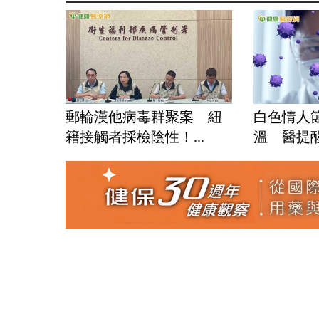
郵輪漢他病毒群聚案 紐
白色情人
籍接觸者採檢陰性！...
溫 醫提醒