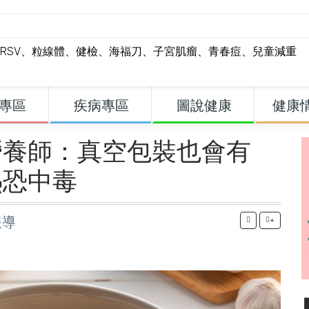
RSV
、
粒線體
、
健檢
、
海福刀
、
子宮肌瘤
、
青春痘
、
兒童減重
專區
疾病專區
圖說健康
健康
營養師：真空包裝也會有
熱恐中毒
報導
+