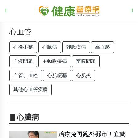
心血管
心律不整
心臟病
靜脈疾病
高血壓
血液問題
主動脈疾病
瓣膜問題
血管、血栓
心肌梗塞
心肌炎
其他心血管疾病
▋心臟病
治療免再跑外縣市！宜蘭