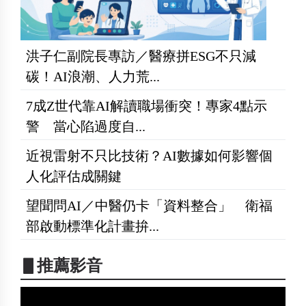
洪子仁副院長專訪／醫療拼ESG不只減
碳！AI浪潮、人力荒...
7成Z世代靠AI解讀職場衝突！專家4點示
警 當心陷過度自...
近視雷射不只比技術？AI數據如何影響個
人化評估成關鍵
望聞問AI／中醫仍卡「資料整合」 衛福
部啟動標準化計畫拚...
▋推薦影音