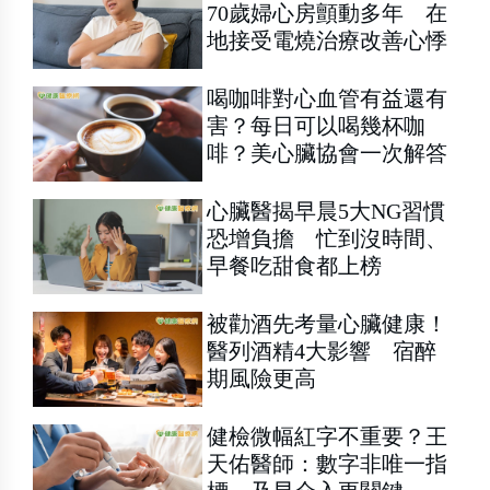
70歲婦心房顫動多年 在
地接受電燒治療改善心悸
喝咖啡對心血管有益還有
害？每日可以喝幾杯咖
啡？美心臟協會一次解答
心臟醫揭早晨5大NG習慣
恐增負擔 忙到沒時間、
早餐吃甜食都上榜
被勸酒先考量心臟健康！
醫列酒精4大影響 宿醉
期風險更高
健檢微幅紅字不重要？王
天佑醫師：數字非唯一指