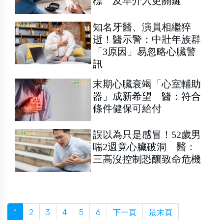
標 及早介入更關鍵
知名牙醫、演員相繼猝
逝！醫示警：中壯年族群
「3原因」易忽略心臟警
訊
末期心臟衰竭「心室輔助
器」成新希望 醫：符合
條件健保可給付
誤以為只是感冒！52歲男
喘2週竟心臟破洞 醫：
三高沒控制恐釀致命危機
1
2
3
4
5
6
下一頁
最末頁