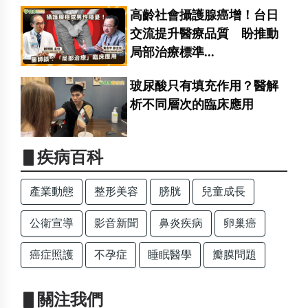
高齡社會攝護腺癌增！台日
交流提升醫療品質 盼推動
局部治療標準...
玻尿酸只有填充作用？醫解
析不同層次的臨床應用
▋疾病百科
產業動態
整形美容
膀胱
兒童成長
公衛宣導
影音新聞
鼻炎疾病
卵巢癌
癌症照護
不孕症
睡眠醫學
瓣膜問題
▋關注我們