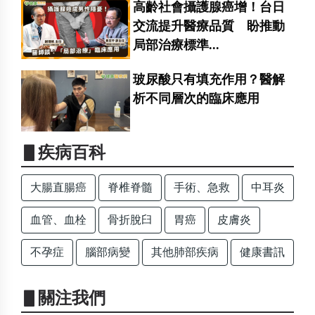
高齡社會攝護腺癌增！台日
交流提升醫療品質 盼推動
局部治療標準...
玻尿酸只有填充作用？醫解
析不同層次的臨床應用
▋疾病百科
大腸直腸癌
脊椎脊髓
手術、急救
中耳炎
血管、血栓
骨折脫臼
胃癌
皮膚炎
不孕症
腦部病變
其他肺部疾病
健康書訊
▋關注我們