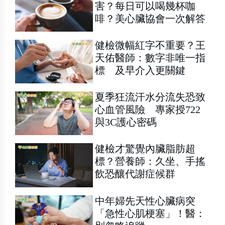
害？每日可以喝幾杯咖
啡？美心臟協會一次解答
健檢微幅紅字不重要？王
天佑醫師：數字非唯一指
標 及早介入更關鍵
夏季狂流汗水分流失恐致
心血管風險 專家授722
與3C護心密碼
健檢才驚覺內臟脂肪超
標？營養師：久坐、手搖
飲恐釀代謝症候群
中年婦先天性心臟病突
「急性心肌梗塞」！醫：