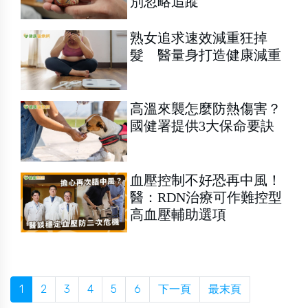
別忽略追蹤
熟女追求速效減重狂掉
髮 醫量身打造健康減重
高溫來襲怎麼防熱傷害？
國健署提供3大保命要訣
血壓控制不好恐再中風！
醫：RDN治療可作難控型
高血壓輔助選項
1
2
3
4
5
6
下一頁
最末頁