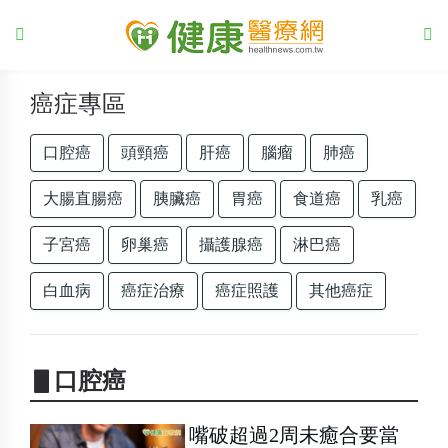
癌症專區
口腔癌
頭頸癌
肝癌
腦瘤
肺癌
大腸直腸癌
胰臟癌
胃癌
食道癌
乳癌
子宮癌
卵巢癌
攝護腺癌
淋巴癌
白血病
癌症治療
癌症照護
其他癌症
▋口腔癌
嘴破超過2周未癒合要當