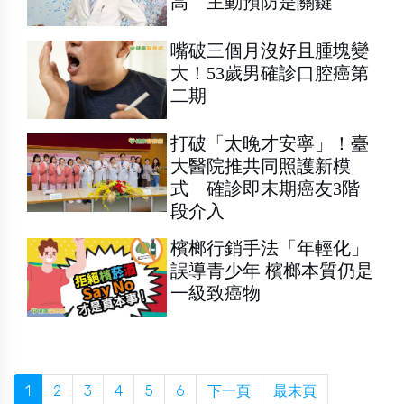
高 主動預防是關鍵
嘴破三個月沒好且腫塊變
大！53歲男確診口腔癌第
二期
打破「太晚才安寧」！臺
大醫院推共同照護新模
式 確診即末期癌友3階
段介入
檳榔行銷手法「年輕化」
誤導青少年 檳榔本質仍是
一級致癌物
1
2
3
4
5
6
下一頁
最末頁