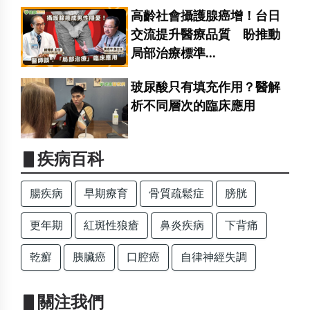
高齡社會攝護腺癌增！台日
交流提升醫療品質 盼推動
局部治療標準...
玻尿酸只有填充作用？醫解
析不同層次的臨床應用
▋疾病百科
腸疾病
早期療育
骨質疏鬆症
膀胱
更年期
紅斑性狼瘡
鼻炎疾病
下背痛
乾癬
胰臟癌
口腔癌
自律神經失調
▋關注我們