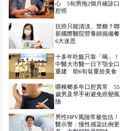
心 5旬男拖2個月確診口
腔癌
抗癌只能清淡、禁糖？聯
新國際醫院營養師揭備餐
6大迷思
十多年吃飯只靠「喝」！
中醫大市醫一日下顎全口
重建 助6旬翁重拾美食
嚼檳榔多年口腔異常 55
歲男及早手術避免癌變風
險
男性HPV風險常被低估！
醫示警：慢性感染比例更