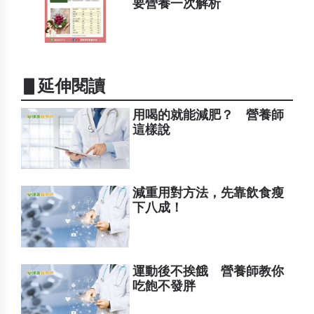
要營養一次解析
▋延伸閱讀
用喝的就能減肥？ 營養師
這樣說
減重用對方法，先靠飲食瘦
下八成！
運動後不挨餓 營養師教你
吃飽不發胖