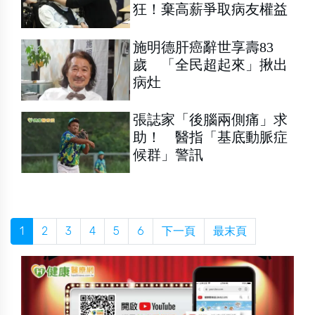
狂！棄高薪爭取病友權益
施明德肝癌辭世享壽83
歲 「全民超起來」揪出
病灶
張誌家「後腦兩側痛」求
助！ 醫指「基底動脈症
候群」警訊
1
2
3
4
5
6
下一頁
最末頁