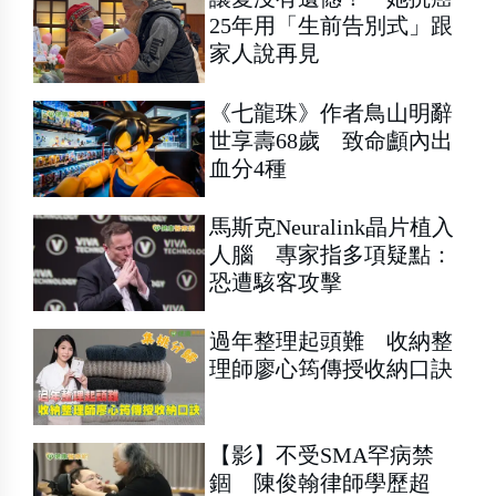
25年用「生前告別式」跟
家人說再見
《七龍珠》作者鳥山明辭
世享壽68歲 致命顱內出
血分4種
馬斯克Neuralink晶片植入
人腦 專家指多項疑點：
恐遭駭客攻擊
過年整理起頭難 收納整
理師廖心筠傳授收納口訣
【影】不受SMA罕病禁
錮 陳俊翰律師學歷超