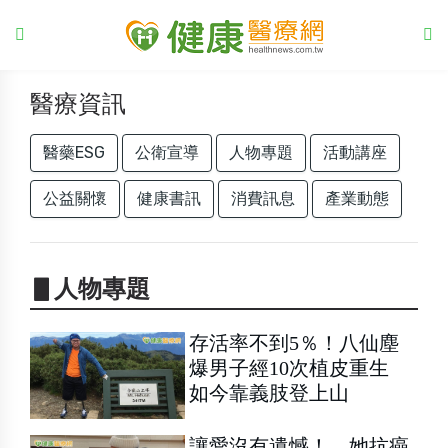
醫療資訊
醫藥ESG
公衛宣導
人物專題
活動講座
公益關懷
健康書訊
消費訊息
產業動態
▋人物專題
存活率不到5％！八仙塵
爆男子經10次植皮重生
如今靠義肢登上山
讓愛沒有遺憾！ 她抗癌