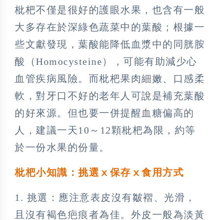
枇杷不僅是很好的護眼水果，也含有一般
大多存在於深綠色蔬菜中的葉酸；根據一
些文獻發現，葉酸能降低血漿中的同胱胺
酸（Homocysteine），可能有助減少心
血管疾病風險。而枇杷果肉細嫩、口感柔
軟，對牙口不好的老年人可說是補充葉酸
的好來源。但也要一併提醒血糖偏高的
人，建議一天10～12顆枇杷為限，約等
於一份水果的份量。
枇杷小知識：挑選ⅹ保存ⅹ食用方式
1. 挑選：應注意表皮沒有皺褶、光滑，
且沒有褐色疤痕者為佳。外皮一般為淡黃