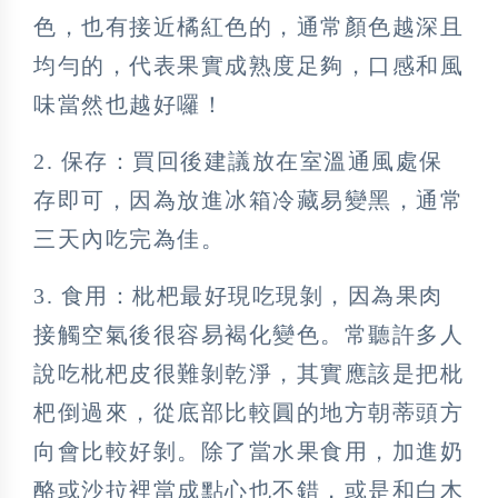
色，也有接近橘紅色的，通常顏色越深且
均勻的，代表果實成熟度足夠，口感和風
味當然也越好囉！
2. 保存：買回後建議放在室溫通風處保
存即可，因為放進冰箱冷藏易變黑，通常
三天內吃完為佳。
3. 食用：枇杷最好現吃現剝，因為果肉
接觸空氣後很容易褐化變色。常聽許多人
說吃枇杷皮很難剝乾淨，其實應該是把枇
杷倒過來，從底部比較圓的地方朝蒂頭方
向會比較好剝。除了當水果食用，加進奶
酪或沙拉裡當成點心也不錯，或是和白木