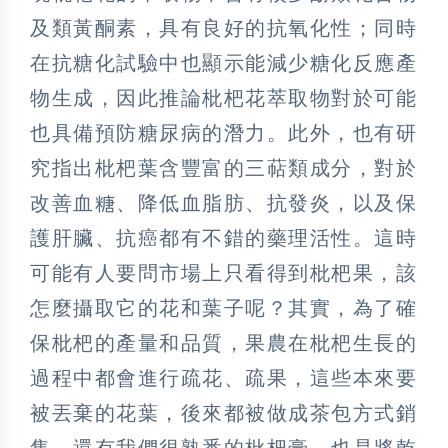
及類黃酮素，具有良好的抗氧化性；同時
在抗糖化試驗中也顯示能減少糖化反應產
物生成，因此推論枇杷花萃取物對於可能
也具備預防糖尿病的潛力。此外，也有研
究指出枇杷葉含豐富的三萜類成分，對於
改善血糖、降低血脂肪、抗發炎，以及保
護肝臟、抗癌都有不錯的藥理活性。這時
可能有人要問市場上只看得到枇杷果，該
怎麼攝取它的花和葉子呢？其實，為了確
保枇杷的產量和品質，果農在枇杷生長的
過程中都會進行疏花、疏果，這些本來要
被丟棄的花葉，後來都被做成茶包方式銷
售。還有我們很熟悉的枇杷膏，也是將乾