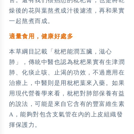
燥後的花與葉熬煮成汁後濾渣，再和果實
一起熬煮而成。
適量食用，健康好處多
本草綱目記載「枇杷能潤五臟，滋心
肺」，傳統中醫也認為枇杷果實有生津潤
肺、化痰止咳、止渴的功效，不過應用在
治療上，中醫則是用枇杷葉來入藥。如果
用現代營養學來看，枇杷對肺部保養有益
的說法，可能是來自它含有的豐富維生素
A，能夠對包含支氣管在內的上皮組織發
揮保護力。