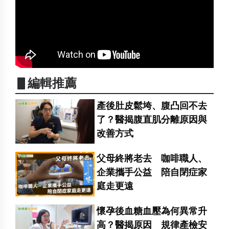
▋編輯推薦
產後肚皮鬆垮、腹凸回不去
了？醫揭腹直肌分離原因與
改善方式
父母終將老去 咖啡職人、
企業攜手公益 陪自閉症家
庭走更遠
懷孕後血糖血壓為何異常升
高？醫揭原因 規律產檢安