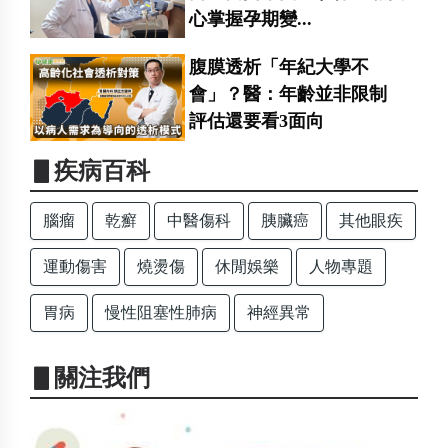
心掌握孕期變...
腹膜透析「年紀大學不
會」？醫：年齡並非限制
評估還要看3面向
▋疾病百科
腦瘤
乾癬
中醫傷科
胰臟癌
其他眼疾
運動傷害
燒燙傷
休閒娛樂
人物專題
胃病
慢性阻塞性肺病
神經異常
▋關注我們