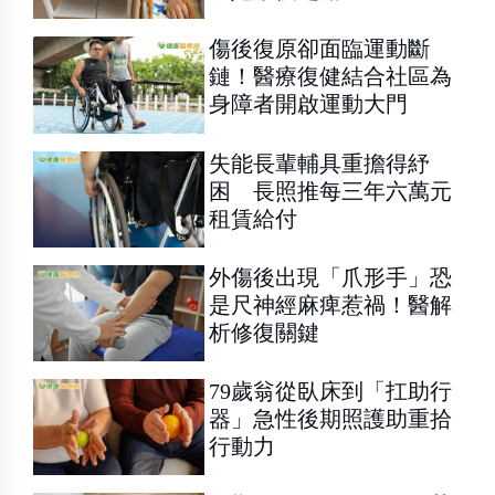
傷後復原卻面臨運動斷
鏈！醫療復健結合社區為
身障者開啟運動大門
失能長輩輔具重擔得紓
困 長照推每三年六萬元
租賃給付
外傷後出現「爪形手」恐
是尺神經麻痺惹禍！醫解
析修復關鍵
79歲翁從臥床到「扛助行
器」急性後期照護助重拾
行動力