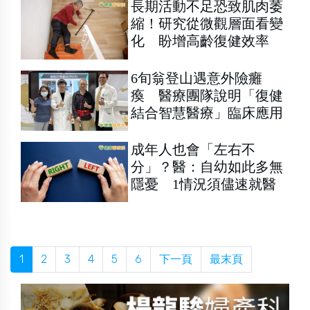
長期活動不足恐致肌肉萎
縮！研究從微觀層面看變
化 盼增高齡復健效率
6旬翁登山遇意外險癱
瘓 醫療團隊說明「復健
結合智慧醫療」臨床應用
成年人也會「左右不
分」？醫：自幼如此多無
隱憂 1情況須儘速就醫
1
2
3
4
5
6
下一頁
最末頁