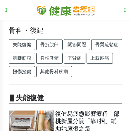
骨科・復建
失能復健
骨折脫臼
關節問題
骨質疏鬆症
肌腱筋膜
脊椎脊髓
下背痛
上肢疼痛
扭傷挫傷
其他骨科疾病
▋失能復健
復健易疲憊影響療程 部
桃新屋分院「靠1招」輔
助她康復之路