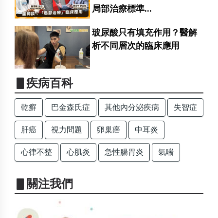
局部治療標準...
玻尿酸只有填充作用？醫解
析不同層次的臨床應用
▋疾病百科
乾癬
巴金森氏症
其他內分泌疾病
失智症
肝癌
視力問題
卵巢癌
中耳炎
心律不整
心肌炎
急性腸胃炎
氣喘
▋關注我們