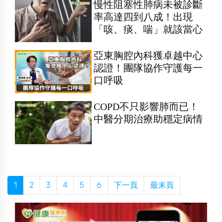
慢性阻塞性肺病未被診斷
率高達四到八成！出現
「咳、痰、喘」就該當心
亞東胸腔內科獲卓越中心
認證！團隊協作守護每一
口呼吸
COPD不只影響肺而已！
中醫分期治療助穩定病情
1
2
3
4
5
6
下一頁
最末頁