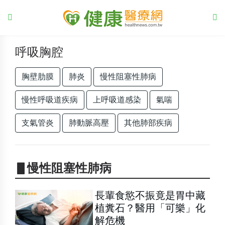
呼吸胸腔
胸壁肋膜
肺炎
慢性阻塞性肺病
慢性呼吸道疾病
上呼吸道感染
氣喘
支氣管炎
肺動脈高壓
其他肺部疾病
▋慢性阻塞性肺病
長輩食慾不振竟是胃中藏
植糞石？醫用「可樂」化
解危機