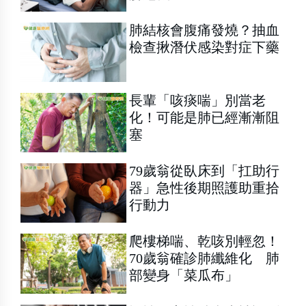
肺結核會腹痛發燒？抽血
檢查揪潛伏感染對症下藥
長輩「咳痰喘」別當老
化！可能是肺已經漸漸阻
塞
79歲翁從臥床到「扛助行
器」急性後期照護助重拾
行動力
爬樓梯喘、乾咳別輕忽！
70歲翁確診肺纖維化 肺
部變身「菜瓜布」