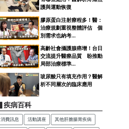
護與運動恢復
膠原蛋白注射療程多！醫：
治療規劃重視整體評估 個
別需求也納考...
高齡社會攝護腺癌增！台日
交流提升醫療品質 盼推動
局部治療標準...
玻尿酸只有填充作用？醫解
析不同層次的臨床應用
▋疾病百科
消費訊息
活動講座
其他肝膽腸胃疾病