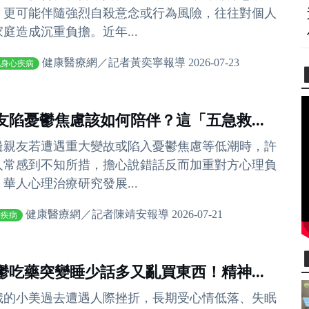
，更可能伴隨強烈自殺意念或行為風險，往往對個人
家庭造成沉重負擔。近年...
健康醫療網／記者黃奕寧報導 2026-07-23
他身心疾病
友陷憂鬱焦慮該如何陪伴？這「五急救...
邊親友若遭遇重大變故或陷入憂鬱焦慮等低潮時，許
人常感到不知所措，擔心說錯話反而加重對方心理負
。華人心理治療研究發展...
健康醫療網／記者陳靖安報導 2026-07-21
神疾病
鬱吃藥突變睡少話多又亂買東西！精神...
8歲的小美過去遭遇人際挫折，長期受心情低落、失眠