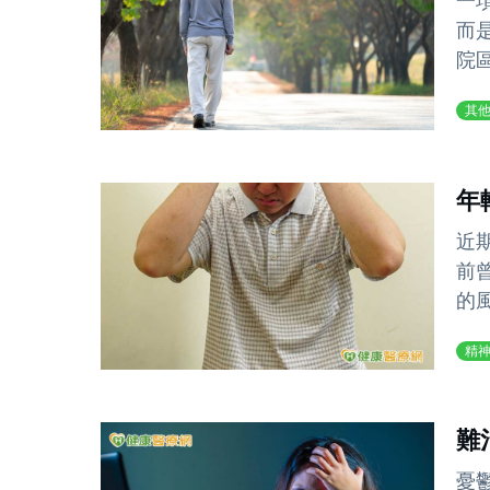
一
而
院
其
年
近
前
的
精
難
憂