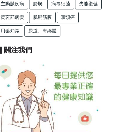
主動脈疾病
膀胱
病毒細菌
失能復健
黃斑部病變
肌腱筋膜
頭頸癌
用藥知識
尿道、海綿體
▋關注我們