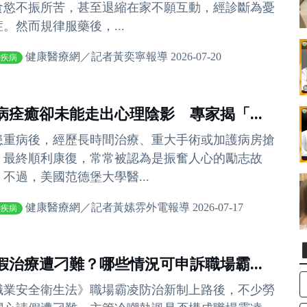
食慾不振所苦，甚至退縮在家不願互動，經診斷為憂
。然而規律服藥後，...
健康醫療網／記者黃奕寧報導 2026-07-20
神疾病
病痊癒卻未能走出心理陰影 專家揭「...
患重病後，經歷長時間治療、重大手術或加護病房搶
，最終順利康復，常常被認為是振奮人心的勵志故
。不過，美國范德堡大學醫...
健康醫療網／記者黃嫊雰外電報導 2026-07-17
神疾病
假治療遭刁難？哪些情況可申訴職場霸...
職業安全衛生法》職場霸凌防治新制上路後，不少勞