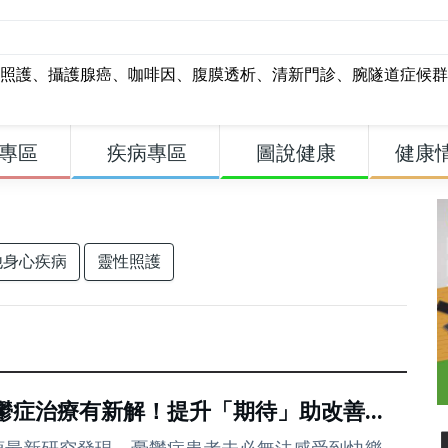
照護
、
攝護腺癌
、
咖啡因
、
腹膜透析
、
清新門診
、
腕隧道症候群
專區
疾病專區
圖說健康
健康
他身心疾病
靈性照護
鬱症治療有新解！提升「期待」助改善...