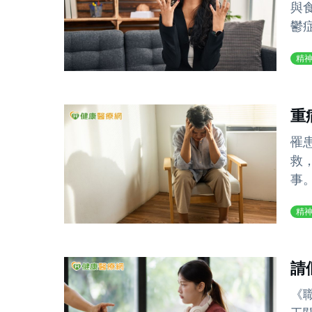
與
鬱症
精
重
罹
救
事
精
請
《