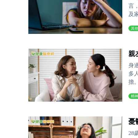
言
及
其
親
身
多
擔
精
憂
2