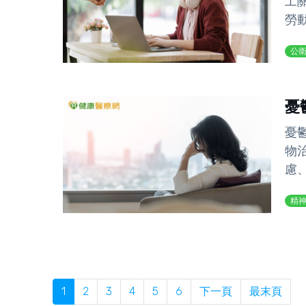
工
勞
公
憂
憂
物
慮
精
1
2
3
4
5
6
下一頁
最末頁