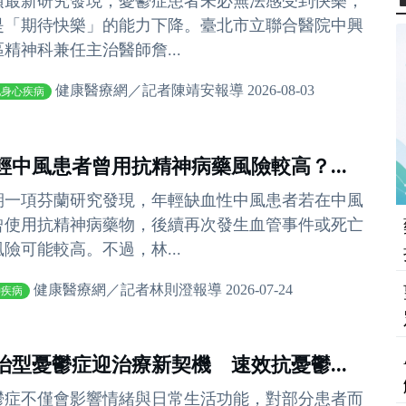
項最新研究發現，憂鬱症患者未必無法感受到快樂，
是「期待快樂」的能力下降。臺北市立聯合醫院中興
區精神科兼任主治醫師詹...
健康醫療網／記者陳靖安報導 2026-08-03
他身心疾病
輕中風患者曾用抗精神病藥風險較高？...
期一項芬蘭研究發現，年輕缺血性中風患者若在中風
曾使用抗精神病藥物，後續再次發生血管事件或死亡
風險可能較高。不過，林...
健康醫療網／記者林則澄報導 2026-07-24
神疾病
治型憂鬱症迎治療新契機 速效抗憂鬱...
鬱症不僅會影響情緒與日常生活功能，對部分患者而